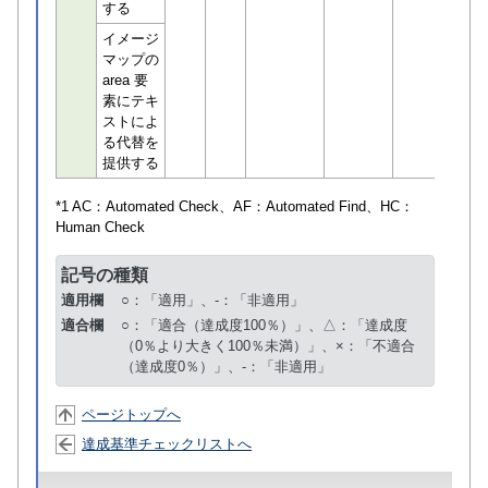
する
イメージ
マップの
area 要
素にテキ
ストによ
る代替を
提供する
*1 AC：
Automated Check
、AF：
Automated Find
、HC：
Human Check
記号の種類
適用欄
○：「適用」、-：「非適用」
適合欄
○：「適合（達成度100％）」、△：「達成度
（0％より大きく100％未満）」、×：「不適合
（達成度0％）」、-：「非適用」
ページトップへ
達成基準チェックリストへ