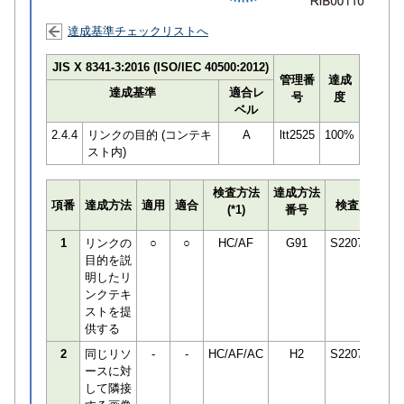
達成基準チェックリストへ
JIS X 8341-3:2016 (ISO/IEC 40500:2012)
管理番
達成
達成基準
適合レ
号
度
ベル
2.4.4
リンクの目的 (コンテキ
A
ltt2525
100%
スト内)
検査方法
達成方法
プ
項番
達成方法
適用
適合
検査員
(*1)
番号
検
1
リンクの
○
○
HC/AF
G91
S220748
目的を説
明したリ
ンクテキ
ストを提
供する
2
同じリソ
-
-
HC/AF/AC
H2
S220748
ースに対
して隣接