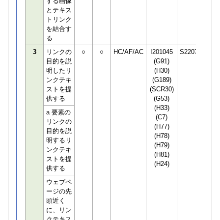
する画像
とテキス
トリンク
を結合す
る
3
リンクの
○
○
HC/AF/AC
I201045
S220748
目的を説
(G91)
明したリ
(H30)
ンクテキ
(G189)
ストを提
(SCR30)
供する
(G53)
(H33)
a 要素の
(C7)
リンクの
(H77)
目的を説
(H78)
明するリ
(H79)
ンクテキ
(H81)
ストを提
(H24)
供する
ウェブペ
ージの先
頭近く
に、リン
クテキス