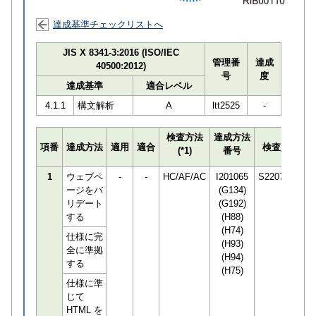
達成基準チェックリストへ
JIS X 8341-3:2016 (ISO/IEC
管理番
達成
40500:2012)
号
度
達成基準
適合レベル
4.1.1
構文解析
A
ltt2525
-
検査方法
達成方法
プ
項番
達成方法
適用
適合
検査員
(*1)
番号
検
1
ウェブペ
-
-
HC/AF/AC
I201065
S220748
ージをバ
(G134)
リデート
(G192)
する
(H88)
(H74)
仕様に完
(H93)
全に準拠
(H94)
する
(H75)
仕様に準
じて
HTML を