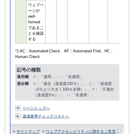
ウェブペ
ージが
well-
formed
であるこ
とを確認
する
*1 AC：
Automated Check
、AF：
Automated Find
、HC：
Human Check
記号の種類
適用欄
○：「適用」、-：「非適用」
適合欄
○：「適合（達成度100％）」、△：「達成度
（0％より大きく100％未満）」、×：「不適合
（達成度0％）」、-：「非適用」
ページトップへ
達成基準チェックリストへ
>
サイトマップ
>
ウェブアクセシビリティに関するご意見