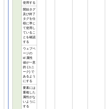
使用する
開始タグ
及び終了
タグを仕
様に準じ
て使用し
ているこ
とを確認
する
ウェブペ
ージの
id 属性
値が一意
的 (ユニ
ーク) で
あるよう
にする
要素には
重複した
属性がな
いように
する