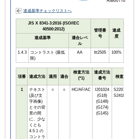
達成基準チェックリストへ
JIS X 8341-3:2016 (ISO/IEC
40500:2012)
管理番
達成
号
度
達成基準
適合レベ
ル
1.4.3
コントラスト (最低
AA
ltt2505
100%
限)
検査方法
達成方法
プ
項番
達成方法
適用
適合
検査員
(*1)
番号
検
1
テキスト
○
○
HC/AF/AC
I201024
S220752
(及び文
(G18)
S241092
字画像)
(G148)
とその背
(G174)
景の間
(G145)
に、少な
くとも
4.5:1 の
コントラ