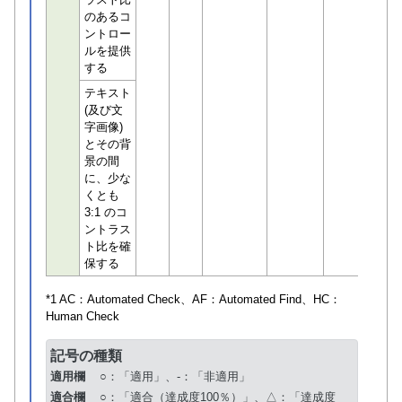
のあるコ
ントロー
ルを提供
する
テキスト
(及び文
字画像)
とその背
景の間
に、少な
くとも
3:1 のコ
ントラス
ト比を確
保する
*1 AC：
Automated Check
、AF：
Automated Find
、HC：
Human Check
記号の種類
適用欄
○：「適用」、-：「非適用」
適合欄
○：「適合（達成度100％）」、△：「達成度