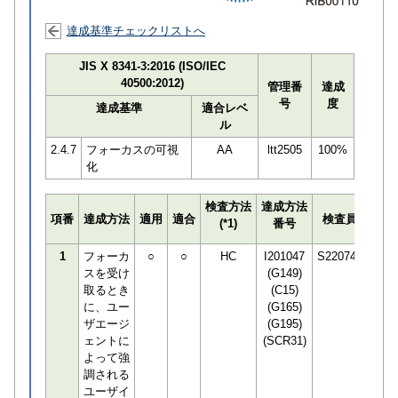
達成基準チェックリストへ
JIS X 8341-3:2016 (ISO/IEC
40500:2012)
管理番
達成
号
度
達成基準
適合レベ
ル
2.4.7
フォーカスの可視
AA
ltt2505
100%
化
検査方法
達成方法
プロ
項番
達成方法
適用
適合
検査員
(*1)
番号
検知
1
フォーカ
○
○
HC
I201047
S220748
スを受け
(G149)
取るとき
(C15)
に、ユー
(G165)
ザエージ
(G195)
ェントに
(SCR31)
よって強
調される
ユーザイ