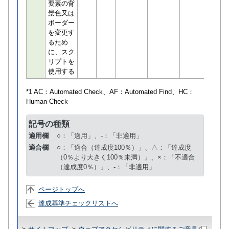
要素の背
景色又は
ボーダー
を変更す
るため
に、スク
リプトを
使用する
*1 AC：
Automated Check
、AF：
Automated Find
、HC：
Human Check
記号の種類
適用欄
○：「適用」、-：「非適用」
適合欄
○：「適合（達成度100％）」、△：「達成度
（0％より大きく100％未満）」、×：「不適合
（達成度0％）」、-：「非適用」
ページトップへ
達成基準チェックリストへ