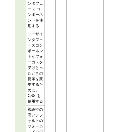
ンタフェ
ース コ
ンポーネ
ントを使
用する
ユーザイ
ンタフェ
ースコン
ポーネン
トがフォ
ーカスを
受けとっ
たときの
提示を変
更するた
めに、
CSS を
使用する
視認性の
高いデフ
ォルトの
フォーカ
スインジ