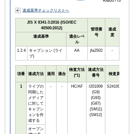
達成基準チェックリストへ
JIS X 8341-3:2016 (ISO/IEC
40500:2012)
管理番
達成
号
度
達成基準
適合レベ
ル
1.2.4
キャプション (ライ
AA
jfa2502
-
ブ)
検査方法
達成方法
プロ
項番
達成方法
適用
適合
検査員
(*1)
番号
検知
1
ライブの
-
-
HC/AF
I201009
S241001
同期した
(G9)
メディア
(G93)
に対して
(G87)
キャプシ
(SM11)
ョンを作
(SM12)
成する
オープン