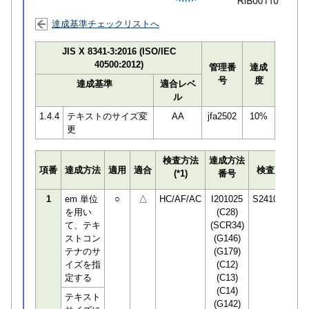
達成基準チェックリストへ
JIS X 8341-3:2016 (ISO/IEC
40500:2012)
管理番
達成
号
度
達成基準
適合レベ
ル
1.4.4
テキストのサイズ変
AA
jfa2502
10%
更
検査方法
達成方法
プ
項番
達成方法
適用
適合
検査員
(*1)
番号
検
1
em 単位
○
△
HC/AF/AC
I201025
S241001
を用い
(C28)
て、テキ
(SCR34)
ストコン
(G146)
テナのサ
(G179)
イズを指
(C12)
定する
(C13)
(C14)
テキスト
(G142)