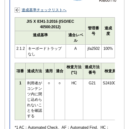
達成基準チェックリストへ
JIS X 8341-3:2016 (ISO/IEC
40500:2012)
管理番
達成
号
度
達成基準
適合レベ
ル
2.1.2
キーボードトラップ
A
jfa2502
100%
なし
検査方法
達成方法
プロ
項番
達成方法
適用
適合
検査員
(*1)
番号
検知
1
利用者が
○
○
HC
G21
S241001
コンテン
ツ内に閉
じ込めら
れないこ
とを確認
する
*1 AC：
Automated Check
、AF：
Automated Find
、HC：