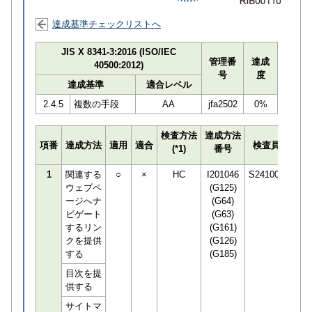
達成基準チェックリストへ
JIS X 8341-3:2016 (ISO/IEC
管理番
達成
40500:2012)
号
度
達成基準
適合レベル
2.4.5
複数の手段
AA
jfa2502
0%
検査方法
達成方法
プロ
項番
達成方法
適用
適合
検査員
(*1)
番号
検知
1
関連する
○
×
HC
I201046
S241001
ウェブペ
(G125)
ージへナ
(G64)
ビゲート
(G63)
するリン
(G161)
クを提供
(G126)
する
(G185)
目次を提
供する
サイトマ