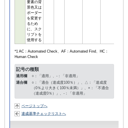
要素の背
景色又は
ボーダー
を変更す
るため
に、スク
リプトを
使用する
*1 AC：
Automated Check
、AF：
Automated Find
、HC：
Human Check
記号の種類
適用欄
○：「適用」、-：「非適用」
適合欄
○：「適合（達成度100％）」、△：「達成度
（0％より大きく100％未満）」、×：「不適合
（達成度0％）」、-：「非適用」
ページトップへ
達成基準チェックリストへ