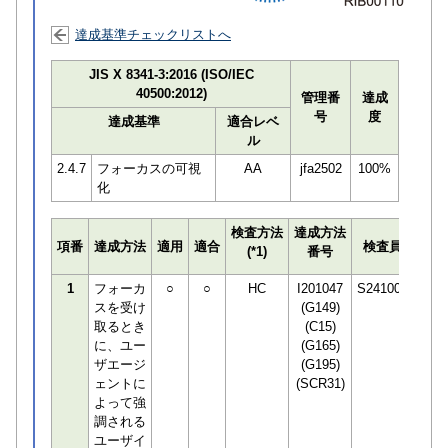
達成基準チェックリストへ
JIS X 8341-3:2016 (ISO/IEC
40500:2012)
管理番
達成
号
度
達成基準
適合レベ
ル
2.4.7
フォーカスの可視
AA
jfa2502
100%
化
検査方法
達成方法
プロ
項番
達成方法
適用
適合
検査員
(*1)
番号
検知
1
フォーカ
○
○
HC
I201047
S241001
スを受け
(G149)
取るとき
(C15)
に、ユー
(G165)
ザエージ
(G195)
ェントに
(SCR31)
よって強
調される
ユーザイ