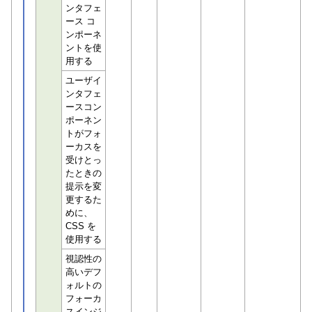
ンタフェ
ース コ
ンポーネ
ントを使
用する
ユーザイ
ンタフェ
ースコン
ポーネン
トがフォ
ーカスを
受けとっ
たときの
提示を変
更するた
めに、
CSS を
使用する
視認性の
高いデフ
ォルトの
フォーカ
スインジ