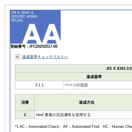
登録番号：IFC20252517-00
達成基準チェックリストへ
JIS X 8341-3:2
達成基準
3.1.1
ページの言語
項番
達成方法
1
html 要素の言語属性を使用する
*1 AC：
Automated Check
、AF：
Automated Find
、HC：
Human Che