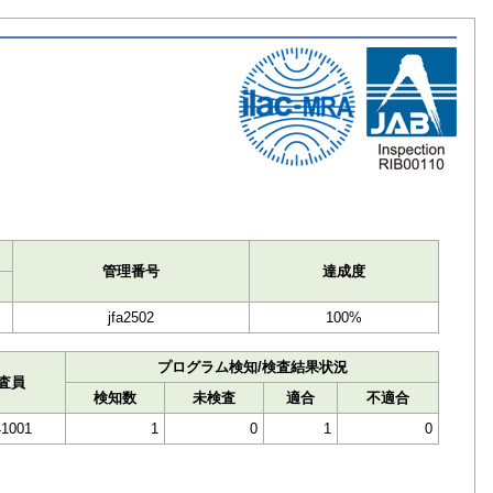
ト
管理番号
達成度
jfa2502
100%
プログラム検知/検査結果状況
査員
検知数
未検査
適合
不適合
1001
1
0
1
0