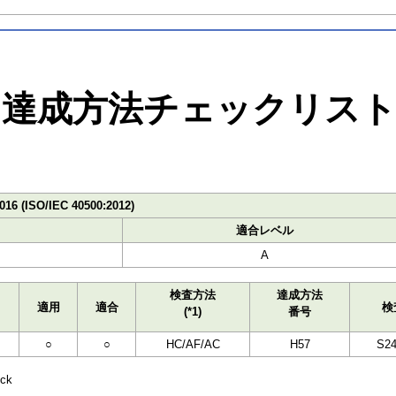
達成方法チェックリス
016 (ISO/IEC 40500:2012)
適合レベル
A
検査方法
達成方法
適用
適合
検
(*1)
番号
○
○
HC/AF/AC
H57
S24
ck