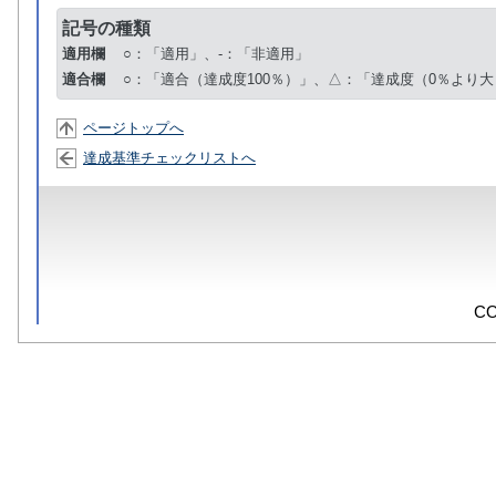
記号の種類
適用欄
○：「適用」、-：「非適用」
適合欄
○：「適合（達成度100％）」、△：「達成度（0％より大
ページトップへ
達成基準チェックリストへ
CO