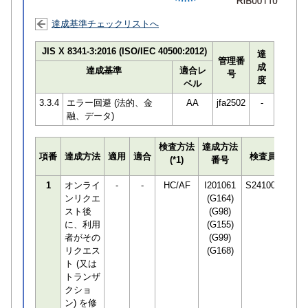
達成基準チェックリストへ
JIS X 8341-3:2016 (ISO/IEC 40500:2012)
達
管理番
成
達成基準
適合レ
号
度
ベル
3.3.4
エラー回避 (法的、金
AA
jfa2502
-
融、データ)
検査方法
達成方法
プロ
項番
達成方法
適用
適合
検査員
(*1)
番号
検知
1
オンライ
-
-
HC/AF
I201061
S241001
ンリクエ
(G164)
スト後
(G98)
に、利用
(G155)
者がその
(G99)
リクエス
(G168)
ト (又は
トランザ
クショ
ン) を修