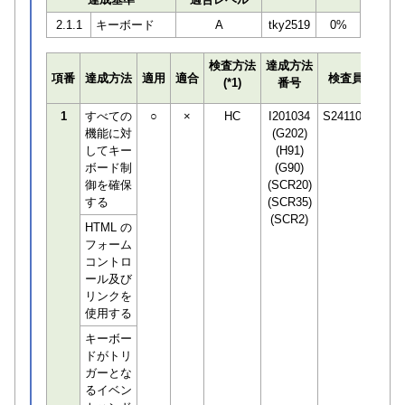
2.1.1
キーボード
A
tky2519
0%
検査方法
達成方法
プロ
項番
達成方法
適用
適合
検査員
(*1)
番号
検知
1
すべての
○
×
HC
I201034
S241100
機能に対
(G202)
してキー
(H91)
ボード制
(G90)
御を確保
(SCR20)
する
(SCR35)
(SCR2)
HTML の
フォーム
コントロ
ール及び
リンクを
使用する
キーボー
ドがトリ
ガーとな
るイベン