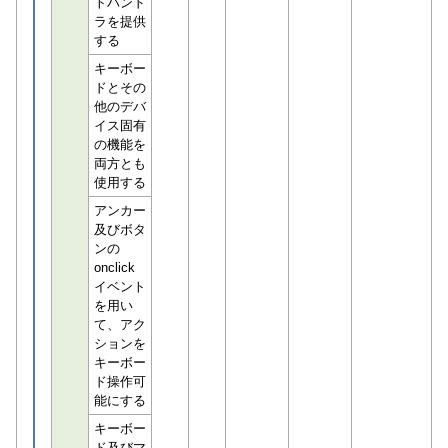
トハンド
ラを提供
する
キーボー
ドとその
他のデバ
イス固有
の機能を
両方とも
使用する
アンカー
及びボタ
ンの
onclick
イベント
を用い
て、アク
ションを
キーボー
ド操作可
能にする
キーボー
ド及びマ