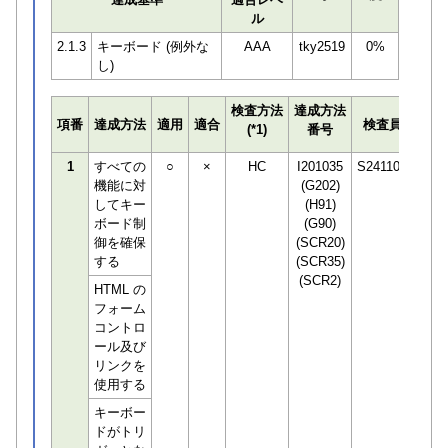
ル
2.1.3
キーボード (例外な
AAA
tky2519
0%
し)
検査方法
達成方法
プロ
項番
達成方法
適用
適合
検査員
(*1)
番号
検知
1
すべての
○
×
HC
I201035
S241100
機能に対
(G202)
してキー
(H91)
ボード制
(G90)
御を確保
(SCR20)
する
(SCR35)
(SCR2)
HTML の
フォーム
コントロ
ール及び
リンクを
使用する
キーボー
ドがトリ