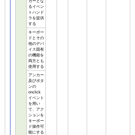
ガーとな
るイベン
トハンド
ラを提供
する
キーボー
ドとその
他のデバ
イス固有
の機能を
両方とも
使用する
アンカー
及びボタ
ンの
onclick
イベント
を用い
て、アク
ションを
キーボー
ド操作可
能にする