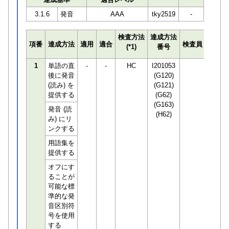
3.1.6
発音
AAA
tky2519
-
検査方法
達成方法
プログ
項番
達成方法
適用
適合
検査員
(*1)
番号
検知数
1
単語の直
-
-
HC
I201053
0
後に発音
(G120)
(読み) を
(G121)
提供する
(G62)
(G163)
発音 (読
(H62)
み) にリ
ンクする
用語集を
提供する
オフにす
ることが
可能な標
準的な発
音区別符
号を使用
する