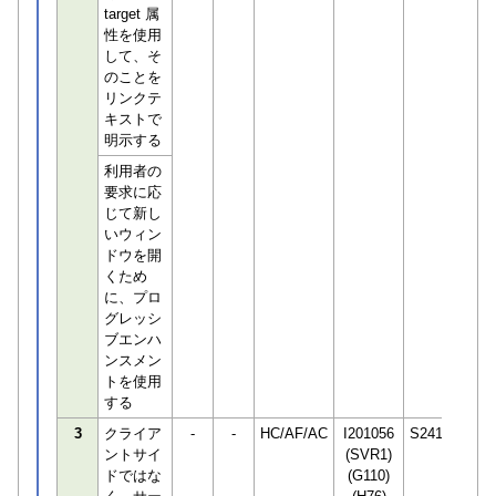
target 属
性を使用
して、そ
のことを
リンクテ
キストで
明示する
利用者の
要求に応
じて新し
いウィン
ドウを開
くため
に、プロ
グレッシ
ブエンハ
ンスメン
トを使用
する
3
クライア
-
-
HC/AF/AC
I201056
S241087
ントサイ
(SVR1)
ドではな
(G110)