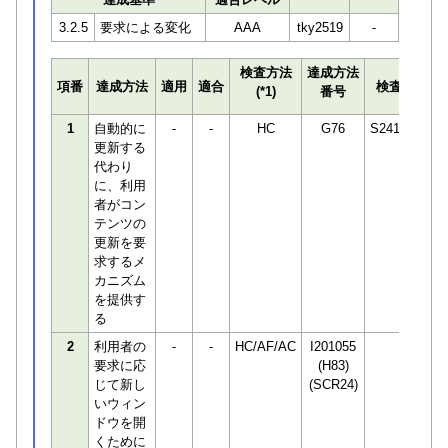
3.2.5
要求による変化
AAA
tky2519
-
検査方法
達成方法
プ
項番
達成方法
適用
適合
検査員
(*1)
番号
検
1
自動的に
-
-
HC
G76
S241087
更新する
代わり
に、利用
者がコン
テンツの
更新を要
求するメ
カニズム
を提供す
る
2
利用者の
-
-
HC/AF/AC
I201055
要求に応
(H83)
じて新し
(SCR24)
いウィン
ドウを開
くために