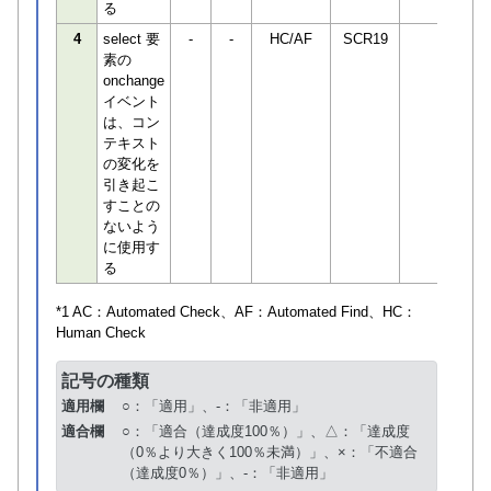
る
4
select 要
-
-
HC/AF
SCR19
素の
onchange
イベント
は、コン
テキスト
の変化を
引き起こ
すことの
ないよう
に使用す
る
*1 AC：
Automated Check
、AF：
Automated Find
、HC：
Human Check
記号の種類
適用欄
○：「適用」、-：「非適用」
適合欄
○：「適合（達成度100％）」、△：「達成度
（0％より大きく100％未満）」、×：「不適合
（達成度0％）」、-：「非適用」