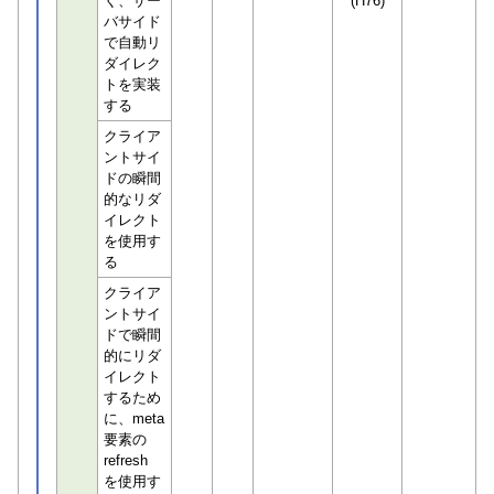
く、サー
(H76)
バサイド
で自動リ
ダイレク
トを実装
する
クライア
ントサイ
ドの瞬間
的なリダ
イレクト
を使用す
る
クライア
ントサイ
ドで瞬間
的にリダ
イレクト
するため
に、meta
要素の
refresh
を使用す