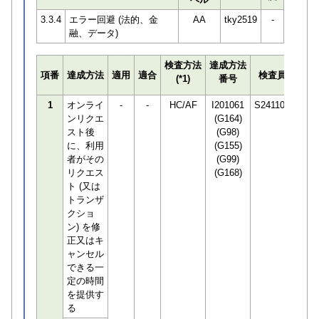
3.3.4
エラー回避 (法的、金
AA
tky2519
-
融、データ)
検査方法
達成方法
プロ
項番
達成方法
適用
適合
検査員
(*1)
番号
検知
1
オンライ
-
-
HC/AF
I201061
S241100
ンリクエ
(G164)
スト後
(G98)
に、利用
(G155)
者がその
(G99)
リクエス
(G168)
ト (又は
トランザ
クショ
ン) を修
正又はキ
ャンセル
できる一
定の時間
を提供す
る