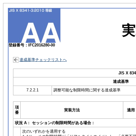
実
登録番号：IFC2016280-00
達成基準チェックリストへ
JIS X 834
達成基準
7.2.2.1
調整可能な制限時間に関する達成基準
項
実装方法
適用
番
状況 A： セッションの制限時間がある場合：
次のいずれかを適用する