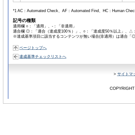
*1 AC：
Automated Check
、AF：
Automated Find
、HC：
Human Chec
記号の種類
適用欄 ○：「適用」、-：「非適用」
適合欄 ◎：「適合（達成度100％）」、○：「達成度50％以上」、△
※達成基準項目に該当するコンテンツが無い場合(非適用）は適合「
ページトップへ
達成基準チェックリストへ
>
サイトマ
COPYRIGHT 