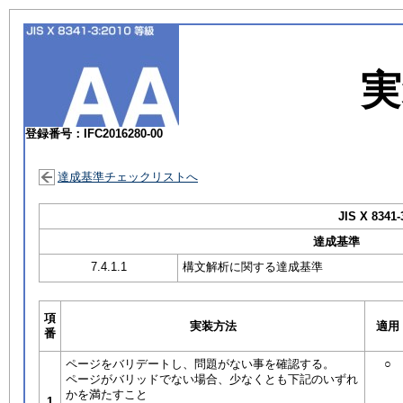
実
登録番号：IFC2016280-00
達成基準チェックリストへ
JIS X 8341-
達成基準
7.4.1.1
構文解析に関する達成基準
項
実装方法
適用
番
ページをバリデートし、問題がない事を確認する。
○
ページがバリッドでない場合、少なくとも下記のいずれ
かを満たすこと
1