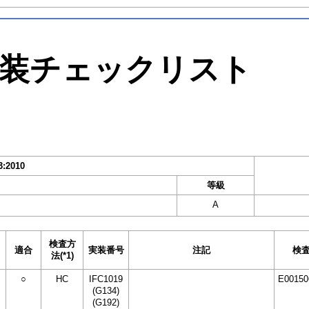
装チェックリスト
3:2010
等級
A
検査方
適合
実装番号
注記
検
法(*1)
○
HC
IFC1019
E00150
(G134)
(G192)