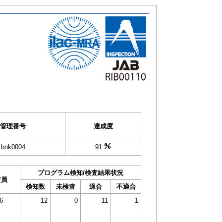
管理番号
達成度
bnk0004
91
プログラム検知/検査結果状況
査員
検知数
未検査
適合
不適合
6
12
0
11
1