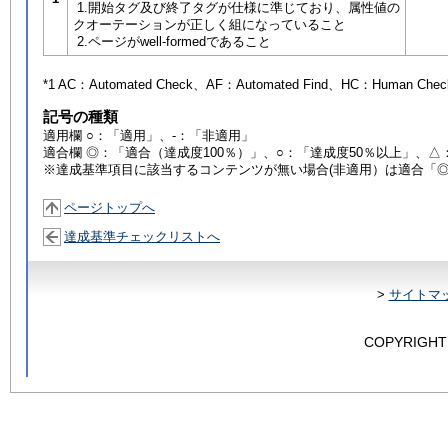
1.開始タグ及び終了タグが仕様に準じており、属性値の
クオーテーションが正しく組になっていること
2.ページがwell-formedであること
*1 AC：
Automated Check
、AF：
Automated Find
、HC：
Human Chec
記号の種類
適用欄 ○：「適用」、-：「非適用」
適合欄 ◎：「適合（達成度100％）」、○：「達成度50％以上」、△
※達成基準項目に該当するコンテンツが無い場合(非適用）は適合「
ページトップへ
達成基準チェックリストへ
>
サイトマ
COPYRIGHT 