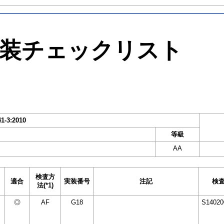
装チェックリスト
41-3:2010
等級
AA
検査方
適合
実装番号
注記
検
法(*1)
◎
AF
G18
S14020