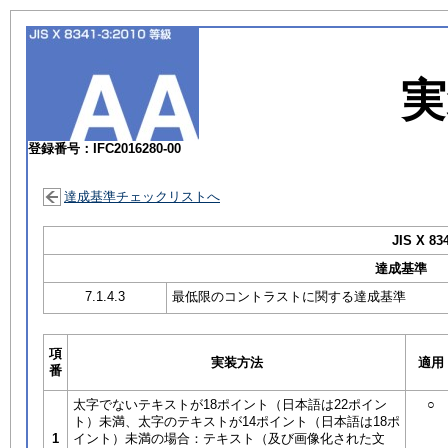
実
登録番号：IFC2016280-00
達成基準チェックリストへ
JIS X 83
達成基準
7.1.4.3
最低限のコントラストに関する達成基準
項
実装方法
適用
番
太字でないテキストが18ポイント（日本語は22ポイン
○
ト）未満、太字のテキストが14ポイント（日本語は18ポ
1
イント）未満の場合：テキスト（及び画像化された文