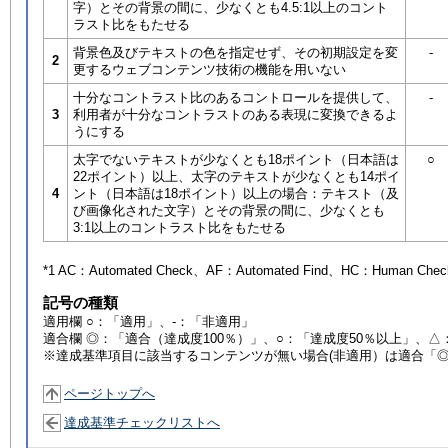
字）とその背景の間に、少なくとも4.5:1以上のコント
ラスト比をもたせる
背景色及びテキストの色を指定せず、その初期設定を変
-
2
更するウェブコンテンツ技術の機能を用いない
十分なコントラスト比のあるコントロールを提供して、
-
3
利用者が十分なコントラストのある表現に変換できるよ
うにする
太字でないテキストが少なくとも18ポイント（日本語は
○
22ポイント）以上、太字のテキストが少なくとも14ポイ
4
ント（日本語は18ポイント）以上の場合：テキスト（及
び画像化された文字）とその背景の間に、少なくとも
3:1以上のコントラスト比をもたせる
*1 AC：
Automated Check
、AF：
Automated Find
、HC：
Human Chec
記号の種類
適用欄 ○：「適用」、-：「非適用」
適合欄 ◎：「適合（達成度100％）」、○：「達成度50％以上」、△
※達成基準項目に該当するコンテンツが無い場合(非適用）は適合「
ページトップへ
達成基準チェックリストへ