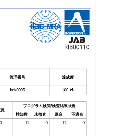
管理番号
達成度
bnk0005
100
プログラム検知/検査結果状況
査員
検知数
未検査
適合
不適合
0
11
0
11
0