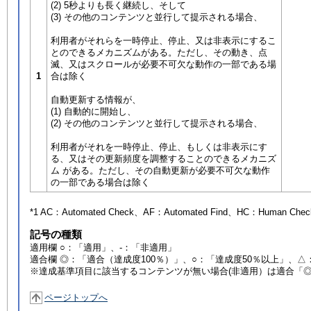
(2) 5秒よりも長く継続し、そして
(3) その他のコンテンツと並行して提示される場合、
利用者がそれらを一時停止、停止、又は非表示にするこ
とのできるメカニズムがある。ただし、その動き、点
滅、又はスクロールが必要不可欠な動作の一部である場
1
合は除く
自動更新する情報が、
(1) 自動的に開始し、
(2) その他のコンテンツと並行して提示される場合、
利用者がそれを一時停止、停止、もしくは非表示にす
る、又はその更新頻度を調整することのできるメカニズ
ム がある。ただし、その自動更新が必要不可欠な動作
の一部である場合は除く
*1 AC：
Automated Check
、AF：
Automated Find
、HC：
Human Chec
記号の種類
適用欄 ○：「適用」、-：「非適用」
適合欄 ◎：「適合（達成度100％）」、○：「達成度50％以上」、△
※達成基準項目に該当するコンテンツが無い場合(非適用）は適合「
ページトップへ