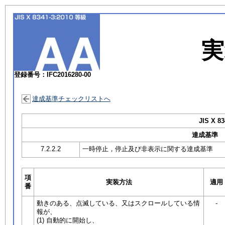
実
登録番号：IFC2016280-00
達成基準チェックリストへ
JIS X 83
達成基準
7.2.2.2
一時停止，停止及び非表示に関する達成基準
項
実装方法
適用
番
動きのある、点滅している、又はスクロールしている情
-
報が、
(1) 自動的に開始し、