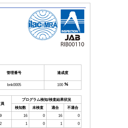
管理番号
達成度
bnk0005
100
プログラム検知/検査結果状況
査員
検知数
未検査
適合
不適合
9
16
0
16
0
2
1
0
1
0