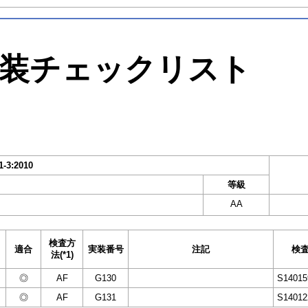
装チェックリスト
1-3:2010
等級
AA
検査方
適合
実装番号
注記
検
法(*1)
◎
AF
G130
S14015
◎
AF
G131
S14012