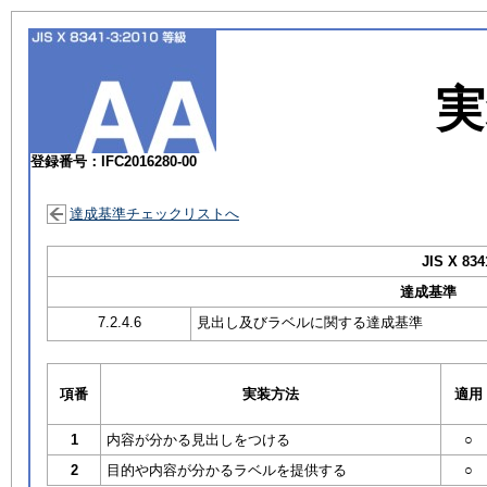
実
登録番号：IFC2016280-00
達成基準チェックリストへ
JIS X 834
達成基準
7.2.4.6
見出し及びラベルに関する達成基準
項番
実装方法
適用
1
内容が分かる見出しをつける
○
2
目的や内容が分かるラベルを提供する
○