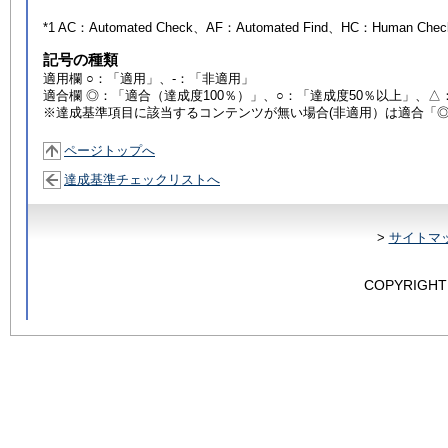
*1 AC：
Automated Check
、AF：
Automated Find
、HC：
Human Chec
記号の種類
適用欄 ○：「適用」、-：「非適用」
適合欄 ◎：「適合（達成度100％）」、○：「達成度50％以上」、△
※達成基準項目に該当するコンテンツが無い場合(非適用）は適合「
ページトップへ
達成基準チェックリストへ
>
サイトマ
COPYRIGHT 