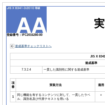
実
登録番号：IFC2016280-00
達成基準チェックリストへ
JIS X 834
達成基準
7.3.2.4
一貫した識別性に関する達成基準
項
実装方法
適用
番
同じ機能を有するコンテンツに対して、一貫したラベ
○
1
ル、識別名及び代替テキストを用いる