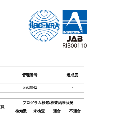
管理番号
達成度
bnk0042
-
プログラム検知/検査結果状況
査員
検知数
未検査
適合
不適合