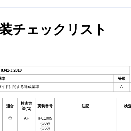
装チェックリスト
 8341-3:2010
基準
等級
ガイドに関する達成基準
A
検査方
適合
実装番号
注記
検
法(*1)
◎
AF
IFC1005
(G69)
(G58)