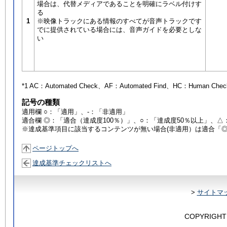
場合は、代替メディアであることを明確にラベル付けす
る
1
※映像トラックにある情報のすべてが音声トラックです
でに提供されている場合には、音声ガイドを必要としな
い
*1 AC：
Automated Check
、AF：
Automated Find
、HC：
Human Chec
記号の種類
適用欄 ○：「適用」、-：「非適用」
適合欄 ◎：「適合（達成度100％）」、○：「達成度50％以上」、△
※達成基準項目に該当するコンテンツが無い場合(非適用）は適合「
ページトップへ
達成基準チェックリストへ
>
サイトマ
COPYRIGHT 