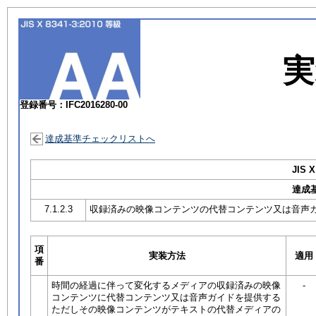
実
登録番号：IFC2016280-00
達成基準チェックリストへ
JIS X
達成
7.1.2.3
収録済みの映像コンテンツの代替コンテンツ又は音声
項
実装方法
適用
番
時間の経過に伴って変化するメディアの収録済みの映像
-
コンテンツに代替コンテンツ又は音声ガイドを提供する
ただしその映像コンテンツがテキストの代替メディアの