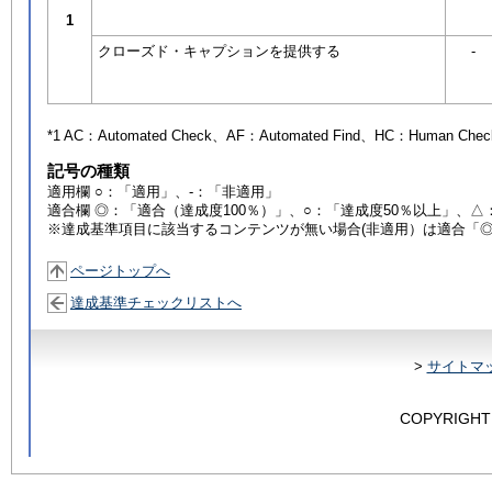
1
クローズド・キャプションを提供する
-
*1 AC：
Automated Check
、AF：
Automated Find
、HC：
Human Chec
記号の種類
適用欄 ○：「適用」、-：「非適用」
適合欄 ◎：「適合（達成度100％）」、○：「達成度50％以上」、△
※達成基準項目に該当するコンテンツが無い場合(非適用）は適合「
ページトップへ
達成基準チェックリストへ
>
サイトマ
COPYRIGHT 