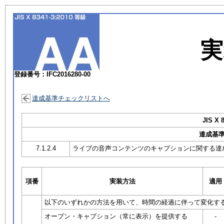
実
登録番号：IFC2016280-00
達成基準チェックリストへ
JIS X 
達成基
7.1.2.4
ライブの音声コンテンツのキャプションに関する達
項番
実装方法
適用
以下のいずれかの方法を用いて、時間の経過に伴って変化す
オープン・キャプション（常に表示）を提供する
-