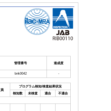
管理番号
達成度
bnk0042
-
プログラム検知/検査結果状況
査員
検知数
未検査
適合
不適合