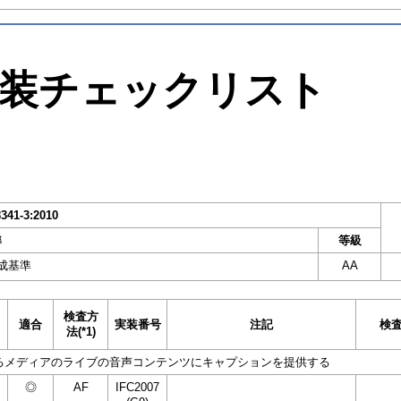
装チェックリスト
8341-3:2010
準
等級
成基準
AA
検査方
適合
実装番号
注記
検
法(*1)
るメディアのライブの音声コンテンツにキャプションを提供する
◎
AF
IFC2007