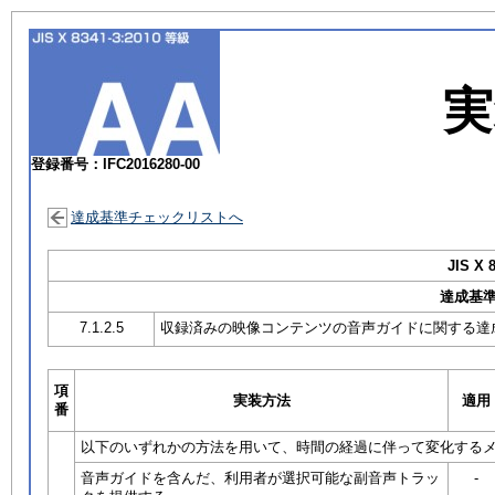
実
登録番号：IFC2016280-00
達成基準チェックリストへ
JIS X 
達成基
7.1.2.5
収録済みの映像コンテンツの音声ガイドに関する達
項
実装方法
適用
番
以下のいずれかの方法を用いて、時間の経過に伴って変化する
音声ガイドを含んだ、利用者が選択可能な副音声トラッ
-