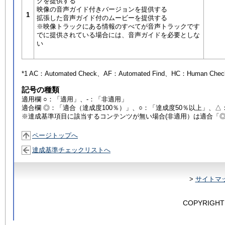
クを提供する
映像の音声ガイド付きバージョンを提供する
1
拡張した音声ガイド付のムービーを提供する
※映像トラックにある情報のすべてが音声トラックです
でに提供されている場合には、音声ガイドを必要としな
い
*1 AC：
Automated Check
、AF：
Automated Find
、HC：
Human Chec
記号の種類
適用欄 ○：「適用」、-：「非適用」
適合欄 ◎：「適合（達成度100％）」、○：「達成度50％以上」、△
※達成基準項目に該当するコンテンツが無い場合(非適用）は適合「
ページトップへ
達成基準チェックリストへ
>
サイトマ
COPYRIGHT 