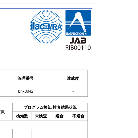
管理番号
達成度
bnk0042
-
プログラム検知/検査結果状況
査員
検知数
未検査
適合
不適合