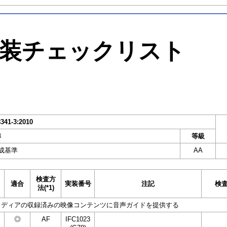
装チェックリスト
8341-3:2010
準
等級
成基準
AA
検査方
適合
実装番号
注記
検
法(*1)
メディアの収録済みの映像コンテンツに音声ガイドを提供する
◎
AF
IFC1023