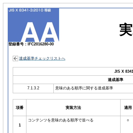
実
登録番号：IFC2016280-00
達成基準チェックリストへ
JIS X 834
達成基準
7.1.3.2
意味のある順序に関する達成基準
項番
実装方法
適用
コンテンツを意味のある順序で並べる
○
1