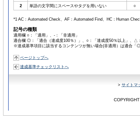
2
単語の文字間にスペースやタグを用いない
○
*1 AC：
Automated Check
、AF：
Automated Find
、HC：
Human Chec
記号の種類
適用欄 ○：「適用」、-：「非適用」
適合欄 ◎：「適合（達成度100％）」、○：「達成度50％以上」、△
※達成基準項目に該当するコンテンツが無い場合(非適用）は適合「
ページトップへ
達成基準チェックリストへ
>
サイトマ
COPYRIGHT 