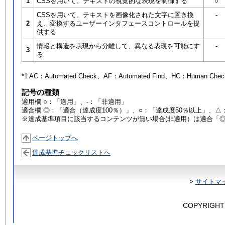
1
CSSを用いて、テキストの視覚的な表現を制御する
○
CSSを用いて、テキストを画像化された文字に置き換
-
2
え、変換するユーザーインタフェースコントロールを提
供する
情報と構造を表現から分離して、異なる表現を可能にす
-
3
る
*1 AC：
Automated Check
、AF：
Automated Find
、HC：
Human Chec
記号の種類
適用欄 ○：「適用」、-：「非適用」
適合欄 ◎：「適合（達成度100％）」、○：「達成度50％以上」、△
※達成基準項目に該当するコンテンツが無い場合(非適用）は適合「
ページトップへ
達成基準チェックリストへ
>
サイトマ
COPYRIGHT 