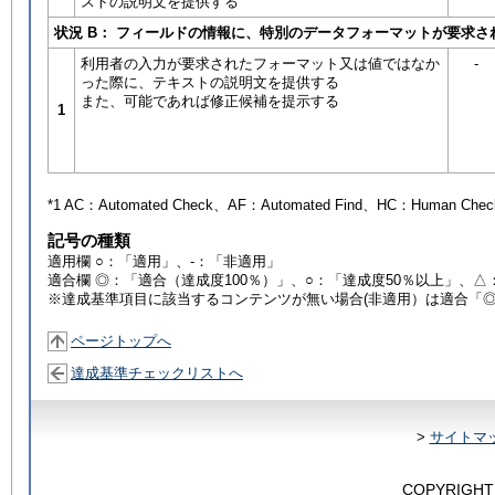
ストの説明文を提供する
状況 B： フィールドの情報に、特別のデータフォーマットが要求
利用者の入力が要求されたフォーマット又は値ではなか
-
った際に、テキストの説明文を提供する
また、可能であれば修正候補を提示する
1
*1 AC：
Automated Check
、AF：
Automated Find
、HC：
Human Chec
記号の種類
適用欄 ○：「適用」、-：「非適用」
適合欄 ◎：「適合（達成度100％）」、○：「達成度50％以上」、△
※達成基準項目に該当するコンテンツが無い場合(非適用）は適合「
ページトップへ
達成基準チェックリストへ
>
サイトマ
COPYRIGHT 