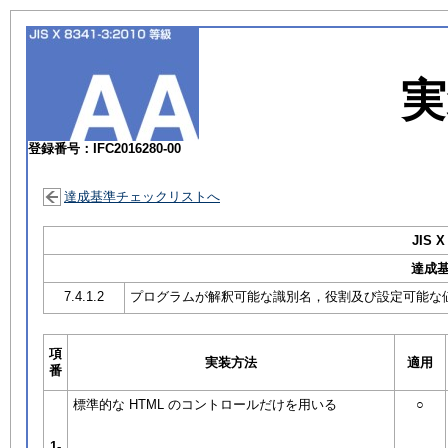
実
登録番号：IFC2016280-00
達成基準チェックリストへ
JIS X
達成
7.4.1.2
プログラムが解釈可能な識別名，役割及び設定可能な
項
実装方法
適用
番
標準的な HTML のコントロールだけを用いる
○
1-