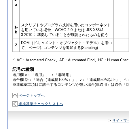
a
スクリプトやプログラム技術を用いたコンポーネント
-
1-
を用いている場合、WCAG 2.0 または JIS X8341-
b
3:2010 に準拠していることが確認されたものを使う
DOM（ドキュメント・オブジェクト・モデル）を用い
-
2
て、ページにコンテンツを追加する(Scripting)
*1 AC：
Automated Check
、AF：
Automated Find
、HC：
Human Chec
記号の種類
適用欄 ○：「適用」、-：「非適用」
適合欄 ◎：「適合（達成度100％）」、○：「達成度50％以上」、△
※達成基準項目に該当するコンテンツが無い場合(非適用）は適合「
ページトップへ
達成基準チェックリストへ
>
サイトマ