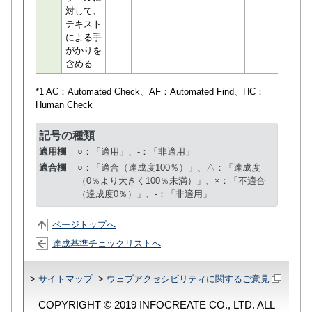
対して、
テキスト
による手
がかりを
含める
*1 AC：
Automated Check
、AF：
Automated Find
、HC：
Human Check
記号の種類
適用欄
○：「適用」、-：「非適用」
適合欄
○：「適合（達成度100％）」、△：「達成度
（0％より大きく100％未満）」、×：「不適合
（達成度0％）」、-：「非適用」
ページトップへ
達成基準チェックリストへ
>
サイトマップ
>
ウェブアクセシビリティに関するご意見
COPYRIGHT © 2019 INFOCREATE CO., LTD. ALL