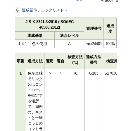
達成基準チェックリストへ
JIS X 8341-3:2016 (ISO/IEC
達成
40500:2012)
管理番号
度
達成基準
適合レベル
1.4.1
色の使用
A
mic24401
100%
検査方法
達成方法
プロ
項番
達成方法
適用
適合
検査員
(*1)
番号
検知
1
色が単独
○
○
HC
G183
S170306
でリンク
又はコン
トロール
を特定す
る場所
で、周囲
のテキス
トと一緒
に 3:1 の
コントラ