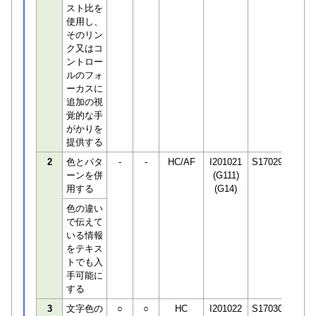
スト比を
使用し、
そのリン
ク又はコ
ントロー
ルのフォ
ーカスに
追加の視
覚的な手
がかりを
提供する
2
色とパタ
-
-
HC/AF
I201021
S170294
ーンを併
(G111)
用する
(G14)
色の違い
で伝えて
いる情報
をテキス
トでも入
手可能に
する
3
文字色の
○
○
HC
I201022
S170306