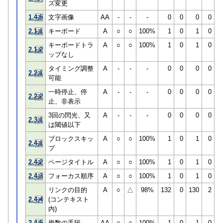
ズ変更
1.4.5
文字画像
AA
-
-
-
0
0
0
0
2.1.1
キーボード
A
○
○
100%
1
0
1
0
キーボードトラ
A
○
○
100%
1
0
1
0
2.1.2
ップなし
タイミング調整
A
-
-
-
0
0
0
0
2.2.1
可能
一時停止、停
A
-
-
-
0
0
0
0
2.2.2
止、非表示
3回の閃光、又
A
-
-
-
0
0
0
0
2.3.1
は閾値以下
ブロックスキッ
A
○
○
100%
1
0
1
0
2.4.1
プ
2.4.2
ページタイトル
A
○
○
100%
1
0
1
0
2.4.3
フォーカス順序
A
○
○
100%
1
0
1
0
リンクの目的
A
○
△
98%
132
0
130
2
2.4.4
(コンテキスト
内)
2.4.5
複数の手段
AA
○
○
100%
1
0
1
0