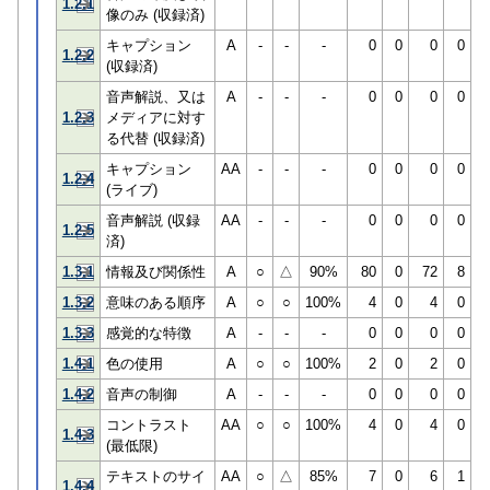
1.2.1
像のみ (収録済)
キャプション
A
-
-
-
0
0
0
0
1.2.2
(収録済)
音声解説、又は
A
-
-
-
0
0
0
0
1.2.3
メディアに対す
る代替 (収録済)
キャプション
AA
-
-
-
0
0
0
0
1.2.4
(ライブ)
音声解説 (収録
AA
-
-
-
0
0
0
0
1.2.5
済)
1.3.1
情報及び関係性
A
○
△
90%
80
0
72
8
1.3.2
意味のある順序
A
○
○
100%
4
0
4
0
1.3.3
感覚的な特徴
A
-
-
-
0
0
0
0
1.4.1
色の使用
A
○
○
100%
2
0
2
0
1.4.2
音声の制御
A
-
-
-
0
0
0
0
コントラスト
AA
○
○
100%
4
0
4
0
1.4.3
(最低限)
テキストのサイ
AA
○
△
85%
7
0
6
1
1.4.4