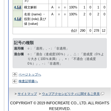
タ)
4.1.1
構文解析
A
○
○
100%
1
0
1
0
名前 (name) ・
A
○
○
100%
2
0
2
0
4.1.2
役割 (role) 及び
値 (value)
合計
290
0
278
12
記号の種類
適用欄
○：「適用」、-：「非適用」
適合欄
○：「適合（達成度100％）」、△：「達成度（0％よ
り大きく100％未満）」、×：「不適合（達成度
0％）」、-：「非適用」
ページトップへ
検査証明書へ
>
サイトマップ
>
ウェブアクセシビリティに関するご意見
COPYRIGHT © 2019 INFOCREATE CO., LTD. ALL RIGHTS
RESERVED.