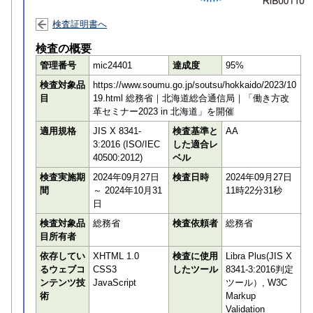
検査証明書へ
検査の概要
管理番号
mic24401
達成度
95%
検査対象品
https://www.soumu.go.jp/soutsu/hokkaido/2023/10
目
19.html 総務省｜北海道総合通信局｜「働き方改
革セミナー2023 in 北海道」を開催
適用規格
JIS X 8341-
検査基準と
AA
3:2016 (ISO/IEC
した適合レ
40500:2012)
ベル
検査実施期
2024年09月27日
検査日時
2024年09月27日
間
～ 2024年10月31
11時22分31秒
日
検査対象品
総務省
検査依頼者
総務省
目所有者
依存してい
XHTML 1.0
検査に使用
Libra Plus(JIS X
るウェブコ
CSS3
したツール
8341-3:2016判定
ンテンツ技
JavaScript
ツール）, W3C
術
Markup
Validation