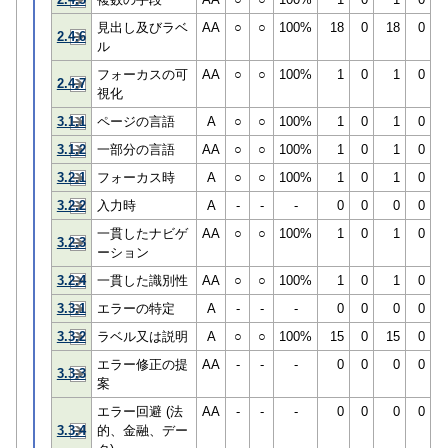
見出し及びラベ
AA
○
○
100%
18
0
18
0
2.4.6
ル
フォーカスの可
AA
○
○
100%
1
0
1
0
2.4.7
視化
3.1.1
ページの言語
A
○
○
100%
1
0
1
0
3.1.2
一部分の言語
AA
○
○
100%
1
0
1
0
3.2.1
フォーカス時
A
○
○
100%
1
0
1
0
3.2.2
入力時
A
-
-
-
0
0
0
0
一貫したナビゲ
AA
○
○
100%
1
0
1
0
3.2.3
ーション
3.2.4
一貫した識別性
AA
○
○
100%
1
0
1
0
3.3.1
エラーの特定
A
-
-
-
0
0
0
0
3.3.2
ラベル又は説明
A
○
○
100%
15
0
15
0
エラー修正の提
AA
-
-
-
0
0
0
0
3.3.3
案
エラー回避 (法
AA
-
-
-
0
0
0
0
3.3.4
的、金融、デー