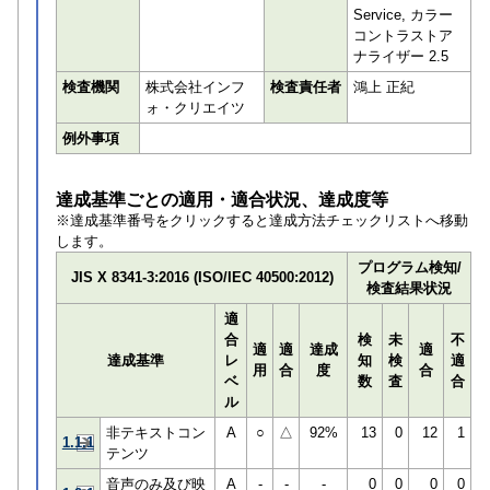
Service, カラー
コントラストア
ナライザー 2.5
検査機関
株式会社インフ
検査責任者
鴻上 正紀
ォ・クリエイツ
例外事項
達成基準ごとの適用・適合状況、達成度等
※達成基準番号をクリックすると達成方法チェックリストへ移動
します。
プログラム検知/
JIS X 8341-3:2016 (ISO/IEC 40500:2012)
検査結果状況
適
合
検
未
不
適
適
達成
適
達成基準
レ
知
検
適
用
合
度
合
ベ
数
査
合
ル
非テキストコン
A
○
△
92%
13
0
12
1
1.1.1
テンツ
音声のみ及び映
A
-
-
-
0
0
0
0