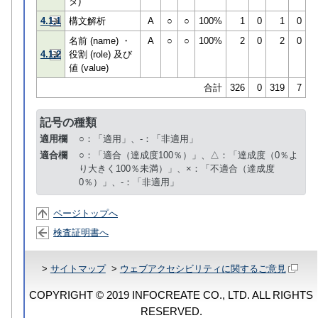
タ)
4.1.1
構文解析
A
○
○
100%
1
0
1
0
名前 (name) ・
A
○
○
100%
2
0
2
0
4.1.2
役割 (role) 及び
値 (value)
合計
326
0
319
7
記号の種類
適用欄
○：「適用」、-：「非適用」
適合欄
○：「適合（達成度100％）」、△：「達成度（0％よ
り大きく100％未満）」、×：「不適合（達成度
0％）」、-：「非適用」
ページトップへ
検査証明書へ
>
サイトマップ
>
ウェブアクセシビリティに関するご意見
COPYRIGHT © 2019 INFOCREATE CO., LTD. ALL RIGHTS
RESERVED.