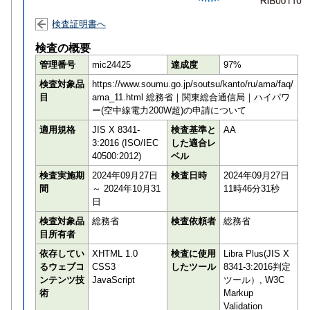
検査証明書へ
検査の概要
管理番号
mic24425
達成度
97%
検査対象品
https://www.soumu.go.jp/soutsu/kanto/ru/ama/faq/
目
ama_11.html 総務省｜関東総合通信局｜ハイパワ
ー(空中線電力200W超)の申請について
適用規格
JIS X 8341-
検査基準と
AA
3:2016 (ISO/IEC
した適合レ
40500:2012)
ベル
検査実施期
2024年09月27日
検査日時
2024年09月27日
間
～ 2024年10月31
11時46分31秒
日
検査対象品
総務省
検査依頼者
総務省
目所有者
依存してい
XHTML 1.0
検査に使用
Libra Plus(JIS X
るウェブコ
CSS3
したツール
8341-3:2016判定
ンテンツ技
JavaScript
ツール）, W3C
術
Markup
Validation