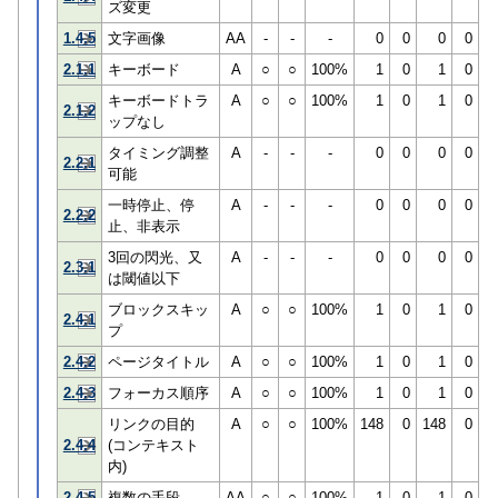
ズ変更
1.4.5
文字画像
AA
-
-
-
0
0
0
0
2.1.1
キーボード
A
○
○
100%
1
0
1
0
キーボードトラ
A
○
○
100%
1
0
1
0
2.1.2
ップなし
タイミング調整
A
-
-
-
0
0
0
0
2.2.1
可能
一時停止、停
A
-
-
-
0
0
0
0
2.2.2
止、非表示
3回の閃光、又
A
-
-
-
0
0
0
0
2.3.1
は閾値以下
ブロックスキッ
A
○
○
100%
1
0
1
0
2.4.1
プ
2.4.2
ページタイトル
A
○
○
100%
1
0
1
0
2.4.3
フォーカス順序
A
○
○
100%
1
0
1
0
リンクの目的
A
○
○
100%
148
0
148
0
2.4.4
(コンテキスト
内)
2.4.5
複数の手段
AA
○
○
100%
1
0
1
0