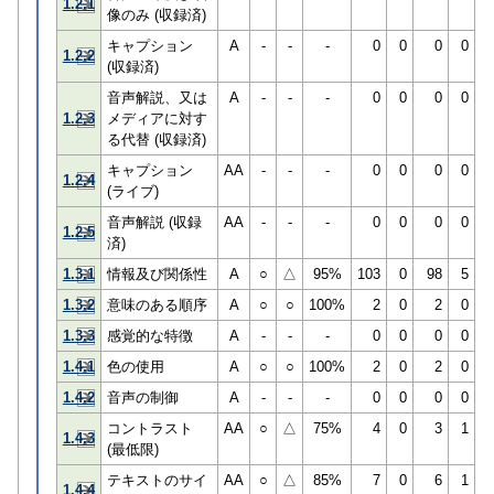
1.2.1
像のみ (収録済)
キャプション
A
-
-
-
0
0
0
0
1.2.2
(収録済)
音声解説、又は
A
-
-
-
0
0
0
0
1.2.3
メディアに対す
る代替 (収録済)
キャプション
AA
-
-
-
0
0
0
0
1.2.4
(ライブ)
音声解説 (収録
AA
-
-
-
0
0
0
0
1.2.5
済)
1.3.1
情報及び関係性
A
○
△
95%
103
0
98
5
1.3.2
意味のある順序
A
○
○
100%
2
0
2
0
1.3.3
感覚的な特徴
A
-
-
-
0
0
0
0
1.4.1
色の使用
A
○
○
100%
2
0
2
0
1.4.2
音声の制御
A
-
-
-
0
0
0
0
コントラスト
AA
○
△
75%
4
0
3
1
1.4.3
(最低限)
テキストのサイ
AA
○
△
85%
7
0
6
1
1.4.4