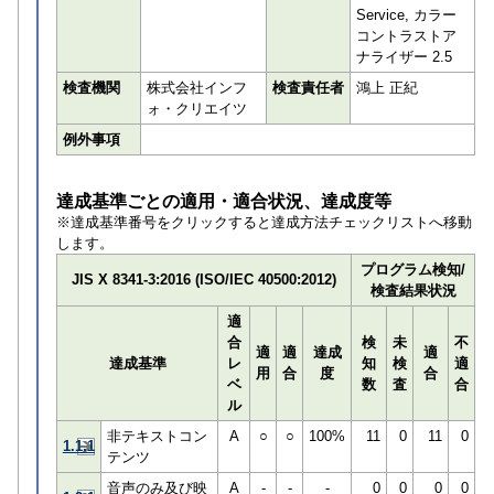
Service, カラー
コントラストア
ナライザー 2.5
検査機関
株式会社インフ
検査責任者
鴻上 正紀
ォ・クリエイツ
例外事項
達成基準ごとの適用・適合状況、達成度等
※達成基準番号をクリックすると達成方法チェックリストへ移動
します。
プログラム検知/
JIS X 8341-3:2016 (ISO/IEC 40500:2012)
検査結果状況
適
合
検
未
不
適
適
達成
適
達成基準
レ
知
検
適
用
合
度
合
ベ
数
査
合
ル
非テキストコン
A
○
○
100%
11
0
11
0
1.1.1
テンツ
音声のみ及び映
A
-
-
-
0
0
0
0