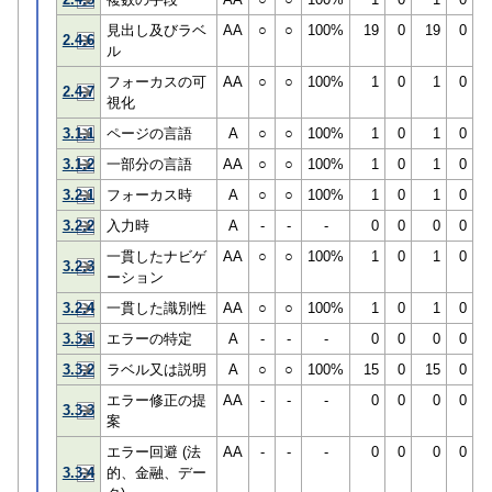
見出し及びラベ
AA
○
○
100%
19
0
19
0
2.4.6
ル
フォーカスの可
AA
○
○
100%
1
0
1
0
2.4.7
視化
3.1.1
ページの言語
A
○
○
100%
1
0
1
0
3.1.2
一部分の言語
AA
○
○
100%
1
0
1
0
3.2.1
フォーカス時
A
○
○
100%
1
0
1
0
3.2.2
入力時
A
-
-
-
0
0
0
0
一貫したナビゲ
AA
○
○
100%
1
0
1
0
3.2.3
ーション
3.2.4
一貫した識別性
AA
○
○
100%
1
0
1
0
3.3.1
エラーの特定
A
-
-
-
0
0
0
0
3.3.2
ラベル又は説明
A
○
○
100%
15
0
15
0
エラー修正の提
AA
-
-
-
0
0
0
0
3.3.3
案
エラー回避 (法
AA
-
-
-
0
0
0
0
3.3.4
的、金融、デー