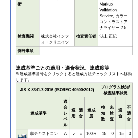
術
Markup
Validation
Service, カラー
コントラストア
ナライザー 2.5
検査機関
株式会社インフ
検査責任者
鴻上 正紀
ォ・クリエイツ
例外事項
達成基準ごとの適用・適合状況、達成度等
※達成基準番号をクリックすると達成方法チェックリストへ移動
します。
プログラム検知/
JIS X 8341-3:2016 (ISO/IEC 40500:2012)
検査結果状況
適
合
検
未
不
適
適
達成
適
達成基準
レ
知
検
適
用
合
度
合
ベ
数
査
合
ル
非テキストコン
A
○
○
100%
15
0
15
0
1.1.1