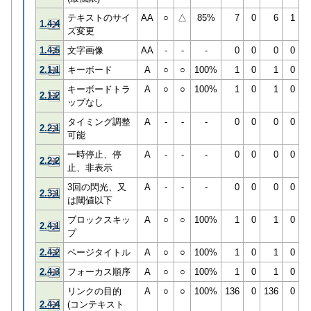
テキストのサイ
AA
○
△
85%
7
0
6
1
1.4.4
ズ変更
1.4.5
文字画像
AA
-
-
-
0
0
0
0
2.1.1
キーボード
A
○
○
100%
1
0
1
0
キーボードトラ
A
○
○
100%
1
0
1
0
2.1.2
ップなし
タイミング調整
A
-
-
-
0
0
0
0
2.2.1
可能
一時停止、停
A
-
-
-
0
0
0
0
2.2.2
止、非表示
3回の閃光、又
A
-
-
-
0
0
0
0
2.3.1
は閾値以下
ブロックスキッ
A
○
○
100%
1
0
1
0
2.4.1
プ
2.4.2
ページタイトル
A
○
○
100%
1
0
1
0
2.4.3
フォーカス順序
A
○
○
100%
1
0
1
0
リンクの目的
A
○
○
100%
136
0
136
0
2.4.4
(コンテキスト