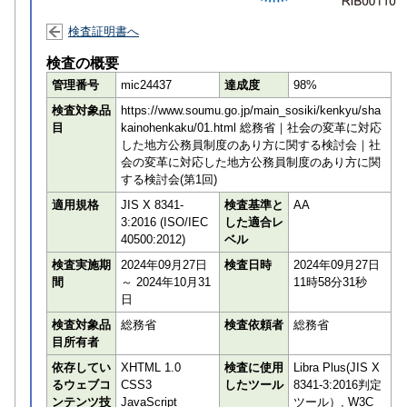
検査証明書へ
検査の概要
管理番号
mic24437
達成度
98%
検査対象品
https://www.soumu.go.jp/main_sosiki/kenkyu/sha
目
kainohenkaku/01.html 総務省｜社会の変革に対応
した地方公務員制度のあり方に関する検討会｜社
会の変革に対応した地方公務員制度のあり方に関
する検討会(第1回)
適用規格
JIS X 8341-
検査基準と
AA
3:2016 (ISO/IEC
した適合レ
40500:2012)
ベル
検査実施期
2024年09月27日
検査日時
2024年09月27日
間
～ 2024年10月31
11時58分31秒
日
検査対象品
総務省
検査依頼者
総務省
目所有者
依存してい
XHTML 1.0
検査に使用
Libra Plus(JIS X
るウェブコ
CSS3
したツール
8341-3:2016判定
ンテンツ技
JavaScript
ツール）, W3C