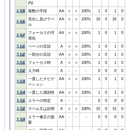
内)
2.4.5
複数の手段
AA
○
○
100%
1
0
1
0
見出し及びラベ
AA
○
○
100%
16
0
16
0
2.4.6
ル
フォーカスの可
AA
○
○
100%
1
0
1
0
2.4.7
視化
3.1.1
ページの言語
A
○
○
100%
1
0
1
0
3.1.2
一部分の言語
AA
○
○
100%
1
0
1
0
3.2.1
フォーカス時
A
○
○
100%
1
0
1
0
3.2.2
入力時
A
-
-
-
0
0
0
0
一貫したナビゲ
AA
○
○
100%
1
0
1
0
3.2.3
ーション
3.2.4
一貫した識別性
AA
○
○
100%
1
0
1
0
3.3.1
エラーの特定
A
-
-
-
0
0
0
0
3.3.2
ラベル又は説明
A
○
○
100%
15
0
15
0
エラー修正の提
AA
-
-
-
0
0
0
0
3.3.3
案