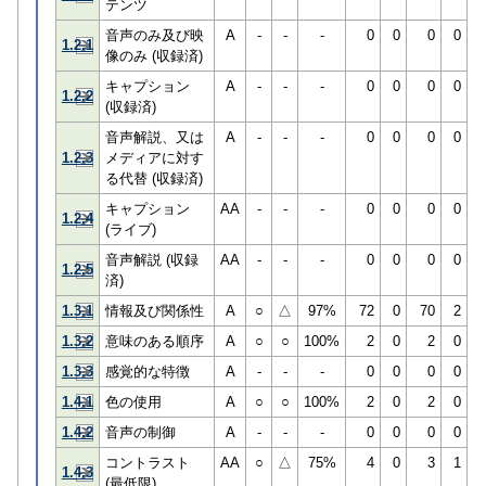
テンツ
音声のみ及び映
A
-
-
-
0
0
0
0
1.2.1
像のみ (収録済)
キャプション
A
-
-
-
0
0
0
0
1.2.2
(収録済)
音声解説、又は
A
-
-
-
0
0
0
0
1.2.3
メディアに対す
る代替 (収録済)
キャプション
AA
-
-
-
0
0
0
0
1.2.4
(ライブ)
音声解説 (収録
AA
-
-
-
0
0
0
0
1.2.5
済)
1.3.1
情報及び関係性
A
○
△
97%
72
0
70
2
1.3.2
意味のある順序
A
○
○
100%
2
0
2
0
1.3.3
感覚的な特徴
A
-
-
-
0
0
0
0
1.4.1
色の使用
A
○
○
100%
2
0
2
0
1.4.2
音声の制御
A
-
-
-
0
0
0
0
コントラスト
AA
○
△
75%
4
0
3
1
1.4.3
(最低限)