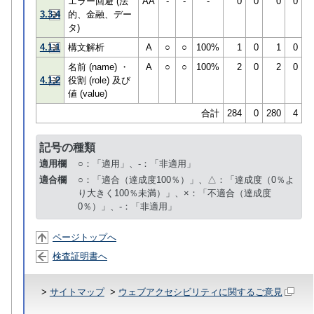
エラー回避 (法
AA
-
-
-
0
0
0
0
3.3.4
的、金融、デー
タ)
4.1.1
構文解析
A
○
○
100%
1
0
1
0
名前 (name) ・
A
○
○
100%
2
0
2
0
4.1.2
役割 (role) 及び
値 (value)
合計
284
0
280
4
記号の種類
適用欄
○：「適用」、-：「非適用」
適合欄
○：「適合（達成度100％）」、△：「達成度（0％よ
り大きく100％未満）」、×：「不適合（達成度
0％）」、-：「非適用」
ページトップへ
検査証明書へ
>
サイトマップ
>
ウェブアクセシビリティに関するご意見