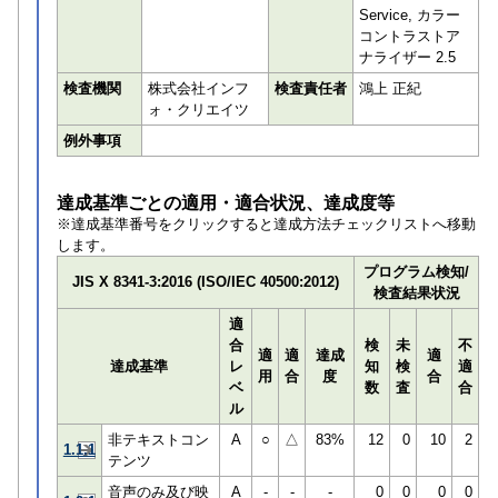
Service, カラー
コントラストア
ナライザー 2.5
検査機関
株式会社インフ
検査責任者
鴻上 正紀
ォ・クリエイツ
例外事項
達成基準ごとの適用・適合状況、達成度等
※達成基準番号をクリックすると達成方法チェックリストへ移動
します。
プログラム検知/
JIS X 8341-3:2016 (ISO/IEC 40500:2012)
検査結果状況
適
合
検
未
不
適
適
達成
適
達成基準
レ
知
検
適
用
合
度
合
ベ
数
査
合
ル
非テキストコン
A
○
△
83%
12
0
10
2
1.1.1
テンツ
音声のみ及び映
A
-
-
-
0
0
0
0