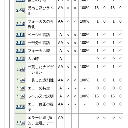
見出し及びラベ
AA
○
○
100%
13
0
13
0
2.4.6
ル
フォーカスの可
AA
○
○
100%
1
0
1
0
2.4.7
視化
3.1.1
ページの言語
A
○
○
100%
1
0
1
0
3.1.2
一部分の言語
AA
○
○
100%
1
0
1
0
3.2.1
フォーカス時
A
○
○
100%
1
0
1
0
3.2.2
入力時
A
-
-
-
0
0
0
0
一貫したナビゲ
AA
○
○
100%
1
0
1
0
3.2.3
ーション
3.2.4
一貫した識別性
AA
○
○
100%
1
0
1
0
3.3.1
エラーの特定
A
-
-
-
0
0
0
0
3.3.2
ラベル又は説明
A
○
○
100%
15
0
15
0
エラー修正の提
AA
-
-
-
0
0
0
0
3.3.3
案
エラー回避 (法
AA
-
-
-
0
0
0
0
3.3.4
的、金融、デー