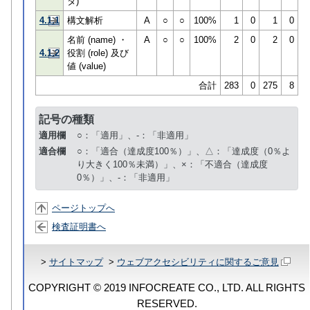
タ)
4.1.1
構文解析
A
○
○
100%
1
0
1
0
名前 (name) ・
A
○
○
100%
2
0
2
0
4.1.2
役割 (role) 及び
値 (value)
合計
283
0
275
8
記号の種類
適用欄
○：「適用」、-：「非適用」
適合欄
○：「適合（達成度100％）」、△：「達成度（0％よ
り大きく100％未満）」、×：「不適合（達成度
0％）」、-：「非適用」
ページトップへ
検査証明書へ
>
サイトマップ
>
ウェブアクセシビリティに関するご意見
COPYRIGHT © 2019 INFOCREATE CO., LTD. ALL RIGHTS
RESERVED.