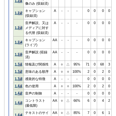
1.2.1
像のみ (収録済)
キャプション
A
-
-
-
0
0
0
0
1.2.2
(収録済)
音声解説、又は
A
-
-
-
0
0
0
0
1.2.3
メディアに対す
る代替 (収録済)
キャプション
AA
-
-
-
0
0
0
0
1.2.4
(ライブ)
音声解説 (収録
AA
-
-
-
0
0
0
0
1.2.5
済)
1.3.1
情報及び関係性
A
○
△
95%
71
0
68
3
1.3.2
意味のある順序
A
○
○
100%
2
0
2
0
1.3.3
感覚的な特徴
A
-
-
-
0
0
0
0
1.4.1
色の使用
A
○
○
100%
2
0
2
0
1.4.2
音声の制御
A
-
-
-
0
0
0
0
コントラスト
AA
○
△
66%
6
0
4
2
1.4.3
(最低限)
テキストのサイ
AA
○
△
85%
7
0
6
1
1.4.4