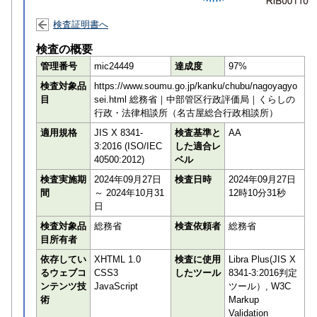
検査証明書へ
検査の概要
管理番号
mic24449
達成度
97%
検査対象品
https://www.soumu.go.jp/kanku/chubu/nagoyagyo
目
sei.html 総務省｜中部管区行政評価局｜くらしの
行政・法律相談所（名古屋総合行政相談所）
適用規格
JIS X 8341-
検査基準と
AA
3:2016 (ISO/IEC
した適合レ
40500:2012)
ベル
検査実施期
2024年09月27日
検査日時
2024年09月27日
間
～ 2024年10月31
12時10分31秒
日
検査対象品
総務省
検査依頼者
総務省
目所有者
依存してい
XHTML 1.0
検査に使用
Libra Plus(JIS X
るウェブコ
CSS3
したツール
8341-3:2016判定
ンテンツ技
JavaScript
ツール）, W3C
術
Markup
Validation