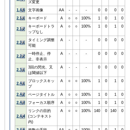
ズ変更
1.4.5
文字画像
AA
-
-
-
0
0
0
0
2.1.1
キーボード
A
○
○
100%
1
0
1
0
キーボードトラ
A
○
○
100%
1
0
1
0
2.1.2
ップなし
タイミング調整
A
-
-
-
0
0
0
0
2.2.1
可能
一時停止、停
A
-
-
-
0
0
0
0
2.2.2
止、非表示
3回の閃光、又
A
-
-
-
0
0
0
0
2.3.1
は閾値以下
ブロックスキッ
A
○
○
100%
1
0
1
0
2.4.1
プ
2.4.2
ページタイトル
A
○
○
100%
1
0
1
0
2.4.3
フォーカス順序
A
○
○
100%
1
0
1
0
リンクの目的
A
○
○
100%
140
0
140
0
2.4.4
(コンテキスト
内)
2.4.5
複数の手段
AA
○
○
100%
1
0
1
0