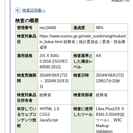
検査証明書へ
検査の概要
管理番号
mic24456
達成度
99%
検査対象品
https://www.soumu.go.jp/main_sosiki/singi/toukei/i
目
in_bukai.html 総務省｜統計委員会｜委員・部会構
成等
適用規格
JIS X 8341-
検査基準と
AA
3:2016 (ISO/IEC
した適合レ
40500:2012)
ベル
検査実施期
2024年09月27日
検査日時
2024年09月27日
間
～ 2024年10月31
12時17分31秒
日
検査対象品
総務省
検査依頼者
総務省
目所有者
依存してい
XHTML 1.0
検査に使用
Libra Plus(JIS X
るウェブコ
CSS3
したツール
8341-3:2016判定
ンテンツ技
JavaScript
ツール）, W3C
術
Markup
Validation