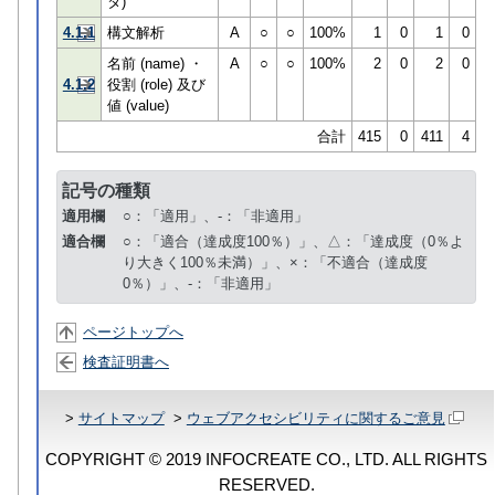
タ)
4.1.1
構文解析
A
○
○
100%
1
0
1
0
名前 (name) ・
A
○
○
100%
2
0
2
0
4.1.2
役割 (role) 及び
値 (value)
合計
415
0
411
4
記号の種類
適用欄
○：「適用」、-：「非適用」
適合欄
○：「適合（達成度100％）」、△：「達成度（0％よ
り大きく100％未満）」、×：「不適合（達成度
0％）」、-：「非適用」
ページトップへ
検査証明書へ
>
サイトマップ
>
ウェブアクセシビリティに関するご意見
COPYRIGHT © 2019 INFOCREATE CO., LTD. ALL RIGHTS
RESERVED.