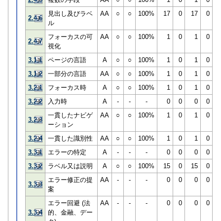
見出し及びラベ
AA
○
○
100%
17
0
17
0
2.4.6
ル
フォーカスの可
AA
○
○
100%
1
0
1
0
2.4.7
視化
3.1.1
ページの言語
A
○
○
100%
1
0
1
0
3.1.2
一部分の言語
AA
○
○
100%
1
0
1
0
3.2.1
フォーカス時
A
○
○
100%
1
0
1
0
3.2.2
入力時
A
-
-
-
0
0
0
0
一貫したナビゲ
AA
○
○
100%
1
0
1
0
3.2.3
ーション
3.2.4
一貫した識別性
AA
○
○
100%
1
0
1
0
3.3.1
エラーの特定
A
-
-
-
0
0
0
0
3.3.2
ラベル又は説明
A
○
○
100%
15
0
15
0
エラー修正の提
AA
-
-
-
0
0
0
0
3.3.3
案
エラー回避 (法
AA
-
-
-
0
0
0
0
3.3.4
的、金融、デー