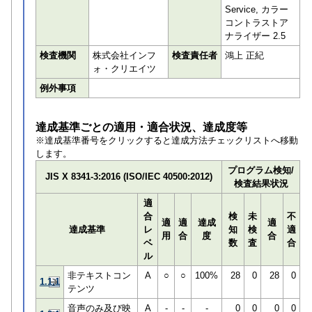
Service, カラー
コントラストア
ナライザー 2.5
検査機関
株式会社インフ
検査責任者
鴻上 正紀
ォ・クリエイツ
例外事項
達成基準ごとの適用・適合状況、達成度等
※達成基準番号をクリックすると達成方法チェックリストへ移動
します。
プログラム検知/
JIS X 8341-3:2016 (ISO/IEC 40500:2012)
検査結果状況
適
合
検
未
不
適
適
達成
適
達成基準
レ
知
検
適
用
合
度
合
ベ
数
査
合
ル
非テキストコン
A
○
○
100%
28
0
28
0
1.1.1
テンツ
音声のみ及び映
A
-
-
-
0
0
0
0