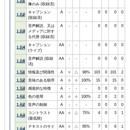
1.2.1
像のみ (収録済)
キャプション
A
-
-
-
0
0
0
0
1.2.2
(収録済)
音声解説、又は
A
-
-
-
0
0
0
0
1.2.3
メディアに対す
る代替 (収録済)
キャプション
AA
-
-
-
0
0
0
0
1.2.4
(ライブ)
音声解説 (収録
AA
-
-
-
0
0
0
0
1.2.5
済)
1.3.1
情報及び関係性
A
○
△
98%
103
0
101
2
1.3.2
意味のある順序
A
○
○
100%
15
0
15
0
1.3.3
感覚的な特徴
A
-
-
-
0
0
0
0
1.4.1
色の使用
A
○
○
100%
2
0
2
0
1.4.2
音声の制御
A
-
-
-
0
0
0
0
コントラスト
AA
○
△
75%
4
0
3
1
1.4.3
(最低限)
テキストのサイ
AA
○
△
85%
7
0
6
1
1.4.4