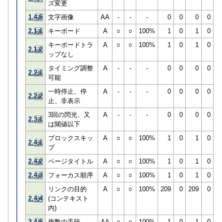
ズ変更
1.4.5
文字画像
AA
-
-
-
0
0
0
0
2.1.1
キーボード
A
○
○
100%
1
0
1
0
キーボードトラ
A
○
○
100%
1
0
1
0
2.1.2
ップなし
タイミング調整
A
-
-
-
0
0
0
0
2.2.1
可能
一時停止、停
A
-
-
-
0
0
0
0
2.2.2
止、非表示
3回の閃光、又
A
-
-
-
0
0
0
0
2.3.1
は閾値以下
ブロックスキッ
A
○
○
100%
1
0
1
0
2.4.1
プ
2.4.2
ページタイトル
A
○
○
100%
1
0
1
0
2.4.3
フォーカス順序
A
○
○
100%
1
0
1
0
リンクの目的
A
○
○
100%
209
0
209
0
2.4.4
(コンテキスト
内)
2.4.5
複数の手段
AA
○
○
100%
1
0
1
0