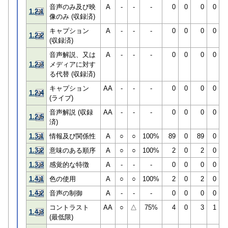
音声のみ及び映
A
-
-
-
0
0
0
0
1.2.1
像のみ (収録済)
キャプション
A
-
-
-
0
0
0
0
1.2.2
(収録済)
音声解説、又は
A
-
-
-
0
0
0
0
1.2.3
メディアに対す
る代替 (収録済)
キャプション
AA
-
-
-
0
0
0
0
1.2.4
(ライブ)
音声解説 (収録
AA
-
-
-
0
0
0
0
1.2.5
済)
1.3.1
情報及び関係性
A
○
○
100%
89
0
89
0
1.3.2
意味のある順序
A
○
○
100%
2
0
2
0
1.3.3
感覚的な特徴
A
-
-
-
0
0
0
0
1.4.1
色の使用
A
○
○
100%
2
0
2
0
1.4.2
音声の制御
A
-
-
-
0
0
0
0
コントラスト
AA
○
△
75%
4
0
3
1
1.4.3
(最低限)