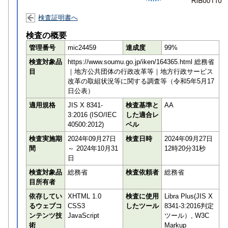
検査証明書へ
検査の概要
管理番号
mic24459
達成度
99%
検査対象品
https://www.soumu.go.jp/iken/164365.html 総務省
目
｜地方公共団体の行政改革等｜地方行政サービス
改革の取組状況等に関する調査等（令和5年5月17
日公表）
適用規格
JIS X 8341-
検査基準と
AA
3:2016 (ISO/IEC
した適合レ
40500:2012)
ベル
検査実施期
2024年09月27日
検査日時
2024年09月27日
間
～ 2024年10月31
12時20分31秒
日
検査対象品
総務省
検査依頼者
総務省
目所有者
依存してい
XHTML 1.0
検査に使用
Libra Plus(JIS X
るウェブコ
CSS3
したツール
8341-3:2016判定
ンテンツ技
JavaScript
ツール）, W3C
術
Markup