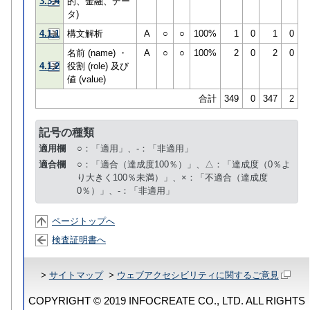
3.3.4
的、金融、デー
タ)
4.1.1
構文解析
A
○
○
100%
1
0
1
0
名前 (name) ・
A
○
○
100%
2
0
2
0
4.1.2
役割 (role) 及び
値 (value)
合計
349
0
347
2
記号の種類
適用欄
○：「適用」、-：「非適用」
適合欄
○：「適合（達成度100％）」、△：「達成度（0％よ
り大きく100％未満）」、×：「不適合（達成度
0％）」、-：「非適用」
ページトップへ
検査証明書へ
>
サイトマップ
>
ウェブアクセシビリティに関するご意見
COPYRIGHT © 2019 INFOCREATE CO., LTD. ALL RIGHTS