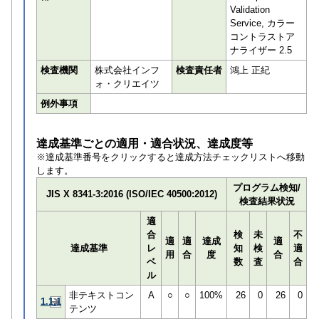
Validation
Service, カラー
コントラストア
ナライザー 2.5
検査機関
株式会社インフ
検査責任者
鴻上 正紀
ォ・クリエイツ
例外事項
達成基準ごとの適用・適合状況、達成度等
※達成基準番号をクリックすると達成方法チェックリストへ移動
します。
プログラム検知/
JIS X 8341-3:2016 (ISO/IEC 40500:2012)
検査結果状況
適
合
検
未
不
適
適
達成
適
達成基準
レ
知
検
適
用
合
度
合
ベ
数
査
合
ル
非テキストコン
A
○
○
100%
26
0
26
0
1.1.1
テンツ