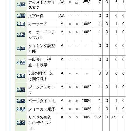
テキストのサイ
AA
○
△
85%
7
0
6
1
1.4.4
ズ変更
1.4.5
文字画像
AA
-
-
-
0
0
0
0
2.1.1
キーボード
A
○
○
100%
1
0
1
0
キーボードトラ
A
○
○
100%
1
0
1
0
2.1.2
ップなし
タイミング調整
A
-
-
-
0
0
0
0
2.2.1
可能
一時停止、停
A
-
-
-
0
0
0
0
2.2.2
止、非表示
3回の閃光、又
A
-
-
-
0
0
0
0
2.3.1
は閾値以下
ブロックスキッ
A
○
○
100%
1
0
1
0
2.4.1
プ
2.4.2
ページタイトル
A
○
○
100%
1
0
1
0
2.4.3
フォーカス順序
A
○
○
100%
1
0
1
0
リンクの目的
A
○
○
100%
172
0
172
0
2.4.4
(コンテキスト
内)