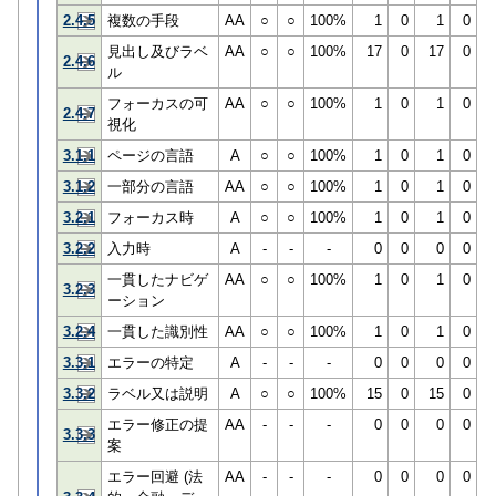
2.4.5
複数の手段
AA
○
○
100%
1
0
1
0
見出し及びラベ
AA
○
○
100%
17
0
17
0
2.4.6
ル
フォーカスの可
AA
○
○
100%
1
0
1
0
2.4.7
視化
3.1.1
ページの言語
A
○
○
100%
1
0
1
0
3.1.2
一部分の言語
AA
○
○
100%
1
0
1
0
3.2.1
フォーカス時
A
○
○
100%
1
0
1
0
3.2.2
入力時
A
-
-
-
0
0
0
0
一貫したナビゲ
AA
○
○
100%
1
0
1
0
3.2.3
ーション
3.2.4
一貫した識別性
AA
○
○
100%
1
0
1
0
3.3.1
エラーの特定
A
-
-
-
0
0
0
0
3.3.2
ラベル又は説明
A
○
○
100%
15
0
15
0
エラー修正の提
AA
-
-
-
0
0
0
0
3.3.3
案
エラー回避 (法
AA
-
-
-
0
0
0
0