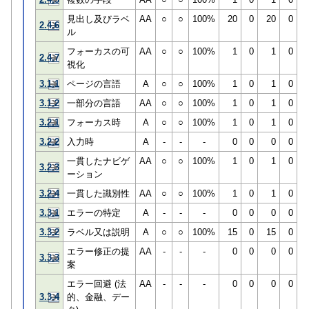
見出し及びラベ
AA
○
○
100%
20
0
20
0
2.4.6
ル
フォーカスの可
AA
○
○
100%
1
0
1
0
2.4.7
視化
3.1.1
ページの言語
A
○
○
100%
1
0
1
0
3.1.2
一部分の言語
AA
○
○
100%
1
0
1
0
3.2.1
フォーカス時
A
○
○
100%
1
0
1
0
3.2.2
入力時
A
-
-
-
0
0
0
0
一貫したナビゲ
AA
○
○
100%
1
0
1
0
3.2.3
ーション
3.2.4
一貫した識別性
AA
○
○
100%
1
0
1
0
3.3.1
エラーの特定
A
-
-
-
0
0
0
0
3.3.2
ラベル又は説明
A
○
○
100%
15
0
15
0
エラー修正の提
AA
-
-
-
0
0
0
0
3.3.3
案
エラー回避 (法
AA
-
-
-
0
0
0
0
3.3.4
的、金融、デー