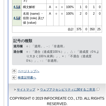
タ)
4.1.1
構文解析
A
○
○
100%
1
0
1
0
名前 (name) ・
A
○
○
100%
2
0
2
0
4.1.2
役割 (role) 及び
値 (value)
合計
375
0
350
25
記号の種類
適用欄
○：「適用」、-：「非適用」
適合欄
○：「適合（達成度100％）」、△：「達成度（0％よ
り大きく100％未満）」、×：「不適合（達成度
0％）」、-：「非適用」
ページトップへ
検査証明書へ
>
サイトマップ
>
ウェブアクセシビリティに関するご意見
COPYRIGHT © 2019 INFOCREATE CO., LTD. ALL RIGHTS
RESERVED.