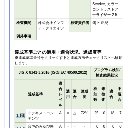
Service, カラー
コントラストア
ナライザー 2.5
検査機関
株式会社インフ
検査責任者
鴻上 正紀
ォ・クリエイツ
例外事項
達成基準ごとの適用・適合状況、達成度等
※達成基準番号をクリックすると達成方法チェックリストへ移動
します。
プログラム検知/
JIS X 8341-3:2016 (ISO/IEC 40500:2012)
検査結果状況
適
合
検
未
不
適
適
達成
適
達成基準
レ
知
検
適
用
合
度
合
ベ
数
査
合
ル
非テキストコン
A
○
△
72%
25
0
18
7
1.1.1
テンツ
音声のみ及び映
A
-
-
-
0
0
0
0