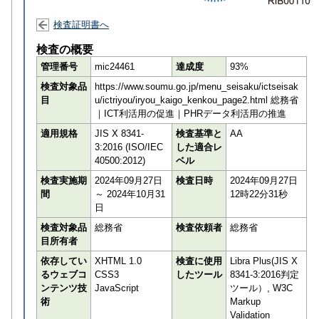
検査証明書へ
検査の概要
管理番号
mic24461
達成度
93%
検査対象品
https://www.soumu.go.jp/menu_seisaku/ictseisak
目
u/ictriyou/iryou_kaigo_kenkou_page2.html 総務省
｜ICT利活用の促進｜PHRデータ利活用の推進
適用規格
JIS X 8341-
検査基準と
AA
3:2016 (ISO/IEC
した適合レ
40500:2012)
ベル
検査実施期
2024年09月27日
検査日時
2024年09月27日
間
～ 2024年10月31
12時22分31秒
日
検査対象品
総務省
検査依頼者
総務省
目所有者
依存してい
XHTML 1.0
検査に使用
Libra Plus(JIS X
るウェブコ
CSS3
したツール
8341-3:2016判定
ンテンツ技
JavaScript
ツール）, W3C
術
Markup
Validation