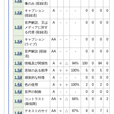
1.2.1
像のみ (収録済)
キャプション
A
-
-
-
0
0
0
0
1.2.2
(収録済)
音声解説、又は
A
-
-
-
0
0
0
0
1.2.3
メディアに対す
る代替 (収録済)
キャプション
AA
-
-
-
0
0
0
0
1.2.4
(ライブ)
音声解説 (収録
AA
-
-
-
0
0
0
0
1.2.5
済)
1.3.1
情報及び関係性
A
○
△
94%
100
0
94
6
1.3.2
意味のある順序
A
○
○
100%
5
0
5
0
1.3.3
感覚的な特徴
A
-
-
-
0
0
0
0
1.4.1
色の使用
A
○
○
100%
2
0
2
0
1.4.2
音声の制御
A
-
-
-
0
0
0
0
コントラスト
AA
○
△
66%
6
0
4
2
1.4.3
(最低限)
テキストのサイ
AA
○
△
87%
8
0
7
1
1.4.4