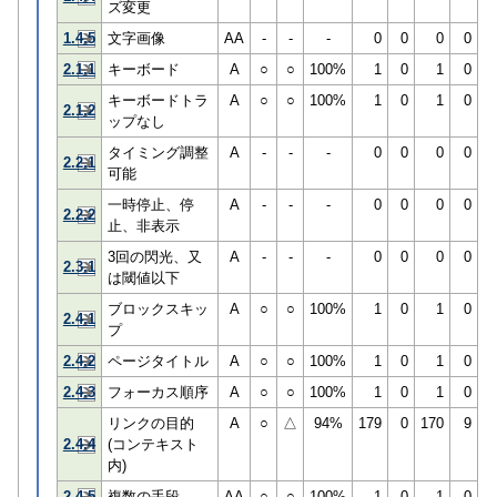
ズ変更
1.4.5
文字画像
AA
-
-
-
0
0
0
0
2.1.1
キーボード
A
○
○
100%
1
0
1
0
キーボードトラ
A
○
○
100%
1
0
1
0
2.1.2
ップなし
タイミング調整
A
-
-
-
0
0
0
0
2.2.1
可能
一時停止、停
A
-
-
-
0
0
0
0
2.2.2
止、非表示
3回の閃光、又
A
-
-
-
0
0
0
0
2.3.1
は閾値以下
ブロックスキッ
A
○
○
100%
1
0
1
0
2.4.1
プ
2.4.2
ページタイトル
A
○
○
100%
1
0
1
0
2.4.3
フォーカス順序
A
○
○
100%
1
0
1
0
リンクの目的
A
○
△
94%
179
0
170
9
2.4.4
(コンテキスト
内)
2.4.5
複数の手段
AA
○
○
100%
1
0
1
0