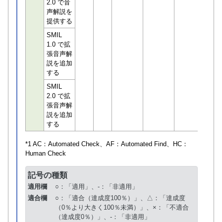
2.0 で音
声解説を
提供する
SMIL
1.0 で拡
張音声解
説を追加
する
SMIL
2.0 で拡
張音声解
説を追加
する
*1 AC：
Automated Check
、AF：
Automated Find
、HC：
Human Check
記号の種類
適用欄
○：「適用」、-：「非適用」
適合欄
○：「適合（達成度100％）」、△：「達成度
（0％より大きく100％未満）」、×：「不適合
（達成度0％）」、-：「非適用」