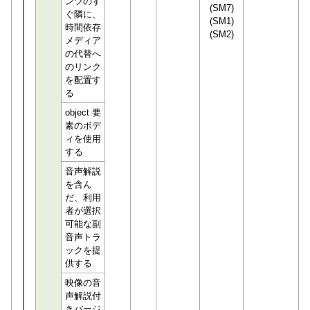
ンツのす
(SM7)
ぐ隣に、
(SM1)
時間依存
(SM2)
メディア
の代替へ
のリンク
を配置す
る
object 要
素のボデ
ィを使用
する
音声解説
を含ん
だ、利用
者が選択
可能な副
音声トラ
ックを提
供する
映像の音
声解説付
きバージ