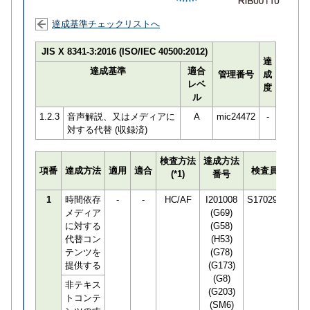
達成基準チェックリストへ
JIS X 8341-3:2016 (ISO/IEC 40500:2012)
達
達成基準
適合
管理番号
成
レベ
度
ル
1.2.3
音声解説、又はメディアに
A
mic24472
-
対する代替 (収録済)
検査方法
達成方法
プロ
項番
達成方法
適用
適合
検査員
(*1)
番号
検知
1
時間依存
-
-
HC/AF
I201008
S170294
メディア
(G69)
に対する
(G58)
代替コン
(H53)
テンツを
(G78)
提供する
(G173)
(G8)
非テキス
(G203)
トコンテ
(SM6)