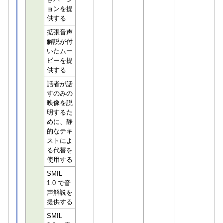
ョンを提
供する
拡張音声
解説が付
いたムー
ビーを提
供する
話者が話
すのみの
映像を説
明するた
めに、静
的なテキ
ストによ
る代替を
使用する
SMIL
1.0 で音
声解説を
提供する
SMIL