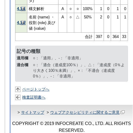
タ)
4.1.1
構文解析
A
○
○
100%
1
0
1
0
名前 (name) ・
A
○
△
50%
2
0
1
1
4.1.2
役割 (role) 及び
値 (value)
合計
397
0
364
33
記号の種類
適用欄
○：「適用」、-：「非適用」
適合欄
○：「適合（達成度100％）」、△：「達成度（0％よ
り大きく100％未満）」、×：「不適合（達成度
0％）」、-：「非適用」
ページトップへ
検査証明書へ
>
サイトマップ
>
ウェブアクセシビリティに関するご意見
COPYRIGHT © 2019 INFOCREATE CO., LTD. ALL RIGHTS
RESERVED.