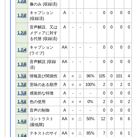
1.2.1
像のみ (収録済)
キャプション
A
-
-
-
0
0
0
0
1.2.2
(収録済)
音声解説、又は
A
-
-
-
0
0
0
0
1.2.3
メディアに対す
る代替 (収録済)
キャプション
AA
-
-
-
0
0
0
0
1.2.4
(ライブ)
音声解説 (収録
AA
-
-
-
0
0
0
0
1.2.5
済)
1.3.1
情報及び関係性
A
○
△
96%
105
0
101
4
1.3.2
意味のある順序
A
○
○
100%
2
0
2
0
1.3.3
感覚的な特徴
A
-
-
-
0
0
0
0
1.4.1
色の使用
A
○
×
0%
2
0
0
2
1.4.2
音声の制御
A
-
-
-
0
0
0
0
コントラスト
AA
○
△
50%
12
0
6
6
1.4.3
(最低限)
テキストのサイ
AA
○
△
85%
7
0
6
1
1.4.4