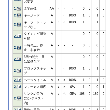
ズ変更
1.4.5
文字画像
AA
-
-
-
0
0
0
0
2.1.1
キーボード
A
○
○
100%
1
0
1
0
キーボードトラ
A
○
○
100%
1
0
1
0
2.1.2
ップなし
タイミング調整
A
-
-
-
0
0
0
0
2.2.1
可能
一時停止、停
A
-
-
-
0
0
0
0
2.2.2
止、非表示
3回の閃光、又
A
-
-
-
0
0
0
0
2.3.1
は閾値以下
ブロックスキッ
A
○
○
100%
1
0
1
0
2.4.1
プ
2.4.2
ページタイトル
A
○
○
100%
1
0
1
0
2.4.3
フォーカス順序
A
○
×
0%
1
0
0
1
リンクの目的
A
○
△
95%
198
0
189
9
2.4.4
(コンテキスト
内)
2.4.5
複数の手段
AA
○
○
100%
1
0
1
0