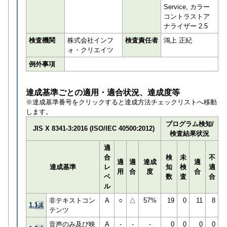
Service, カラー
コントラストア
ナライザー 2.5
検査機関
株式会社インフ
検査責任者
鴻上 正紀
ォ・クリエイツ
例外事項
達成基準ごとの適用・適合状況、達成度等
※達成基準番号をクリックすると達成方法チェックリストへ移動
します。
プログラム検知/
JIS X 8341-3:2016 (ISO/IEC 40500:2012)
検査結果状況
適
合
検
未
不
適
適
達成
適
達成基準
レ
知
検
適
用
合
度
合
ベ
数
査
合
ル
非テキストコン
A
○
△
57%
19
0
11
8
1.1.1
テンツ
音声のみ及び映
A
-
-
-
0
0
0
0