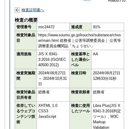
検査証明書へ
検査の概要
管理番号
mic24472
達成度
91%
検査対象品
https://www.soumu.go.jp/kouchoi/substance/chos
目
ei/main.html 総務省｜公害等調整委員会｜ 公害等
調整委員会機関誌「ちょうせい」
適用規格
JIS X 8341-
検査基準と
AA
3:2016 (ISO/IEC
した適合レ
40500:2012)
ベル
検査実施期
2024年09月27日
検査日時
2024年09月27日
間
～ 2024年10月31
12時33分31秒
日
検査対象品
総務省
検査依頼者
総務省
目所有者
依存してい
XHTML 1.0
検査に使用
Libra Plus(JIS X
るウェブコ
CSS3
したツール
8341-3:2016判定
ンテンツ技
JavaScript
ツール）, W3C
術
Markup
Validation