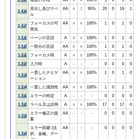
見出し及びラベ
AA
○
△
95%
20
0
19
1
2.4.6
ル
フォーカスの可
AA
○
○
100%
1
0
1
0
2.4.7
視化
3.1.1
ページの言語
A
○
○
100%
1
0
1
0
3.1.2
一部分の言語
AA
○
○
100%
1
0
1
0
3.2.1
フォーカス時
A
○
○
100%
1
0
1
0
3.2.2
入力時
A
-
-
-
0
0
0
0
一貫したナビゲ
AA
○
○
100%
1
0
1
0
3.2.3
ーション
3.2.4
一貫した識別性
AA
○
○
100%
1
0
1
0
3.3.1
エラーの特定
A
-
-
-
0
0
0
0
3.3.2
ラベル又は説明
A
○
○
100%
17
0
17
0
エラー修正の提
AA
-
-
-
0
0
0
0
3.3.3
案
エラー回避 (法
AA
-
-
-
0
0
0
0
3.3.4
的、金融、デー