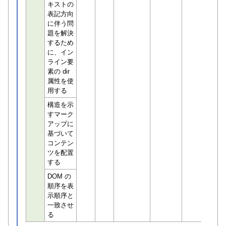
キストの
表記方向
に伴う問
題を解決
するため
に、イン
ライン要
素の dir
属性を使
用する
構造を示
すマーク
アップに
基づいて
コンテン
ツを配置
する
DOM の
順序を表
示順序と
一致させ
る