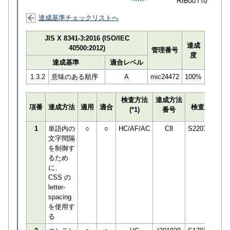
達成基準チェックリストへ
JIS X 8341-3:2016 (ISO/IEC
達成
40500:2012)
管理番号
度
達成基準
適合レベル
1.3.2
意味のある順序
A
mic24472
100%
検査方法
達成方法
プ
項番
達成方法
適用
適合
検査員
(*1)
番号
検
1
単語内の
○
○
HC/AF/AC
C8
S220745
文字間隔
を制御す
るため
に、
CSS の
letter-
spacing
を使用す
る