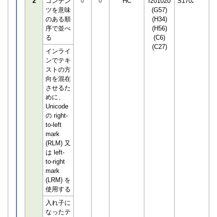
2
コンテン
○
○
HC
I201020
S170294
ツを意味
(G57)
のある順
(H34)
序で並べ
(H56)
る
(C6)
(C27)
インライ
ンでテキ
ストの方
向を混在
させるた
めに、
Unicode
の right-
to-left
mark
(RLM) 又
は left-
to-right
mark
(LRM) を
使用する
入れ子に
なったテ