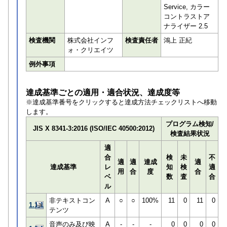
Service, カラー
コントラストア
ナライザー 2.5
検査機関
株式会社インフ
検査責任者
鴻上 正紀
ォ・クリエイツ
例外事項
達成基準ごとの適用・適合状況、達成度等
※達成基準番号をクリックすると達成方法チェックリストへ移動
します。
プログラム検知/
JIS X 8341-3:2016 (ISO/IEC 40500:2012)
検査結果状況
適
合
検
未
不
適
適
達成
適
達成基準
レ
知
検
適
用
合
度
合
ベ
数
査
合
ル
非テキストコン
A
○
○
100%
11
0
11
0
1.1.1
テンツ
音声のみ及び映
A
-
-
-
0
0
0
0