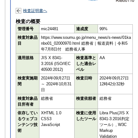
検査証明書へ
検査の概要
管理番号
mic24481
達成度
99%
検査対象品
https://www.soumu.go.jp/menu_news/s-news/01ka
目
nbo01_02000970.html 総務省｜報道資料｜令和5
年7月8日付 総務省人事
適用規格
JIS X 8341-
検査基準と
AA
3:2016 (ISO/IEC
した適合レ
40500:2012)
ベル
検査実施期
2024年09月27日
検査日時
2024年09月27日
間
～ 2024年10月31
12時42分32秒
日
検査対象品
総務省
検査依頼者
総務省
目所有者
依存してい
XHTML 1.0
検査に使用
Libra Plus(JIS X
るウェブコ
CSS3
したツール
8341-3:2016判定
ンテンツ技
JavaScript
ツール）, W3C
術
Markup
Validation