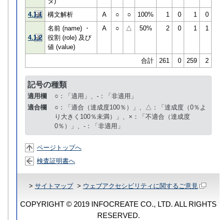
タ)
4.1.1
構文解析
A
○
○
100%
1
0
1
0
名前 (name) ・
A
○
△
50%
2
0
1
1
4.1.2
役割 (role) 及び
値 (value)
合計
261
0
259
2
記号の種類
適用欄
○：「適用」、-：「非適用」
適合欄
○：「適合（達成度100％）」、△：「達成度（0％よ
り大きく100％未満）」、×：「不適合（達成度
0％）」、-：「非適用」
ページトップへ
検査証明書へ
>
サイトマップ
>
ウェブアクセシビリティに関するご意見
COPYRIGHT © 2019 INFOCREATE CO., LTD. ALL RIGHTS
RESERVED.