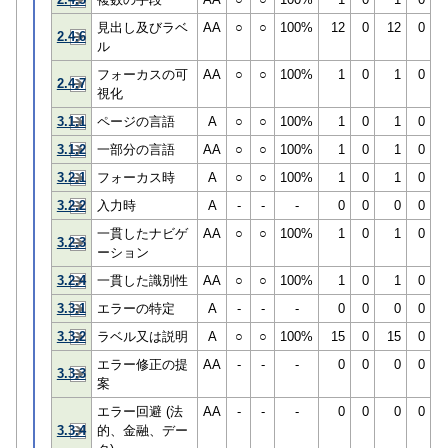
見出し及びラベ
AA
○
○
100%
12
0
12
0
2.4.6
ル
フォーカスの可
AA
○
○
100%
1
0
1
0
2.4.7
視化
3.1.1
ページの言語
A
○
○
100%
1
0
1
0
3.1.2
一部分の言語
AA
○
○
100%
1
0
1
0
3.2.1
フォーカス時
A
○
○
100%
1
0
1
0
3.2.2
入力時
A
-
-
-
0
0
0
0
一貫したナビゲ
AA
○
○
100%
1
0
1
0
3.2.3
ーション
3.2.4
一貫した識別性
AA
○
○
100%
1
0
1
0
3.3.1
エラーの特定
A
-
-
-
0
0
0
0
3.3.2
ラベル又は説明
A
○
○
100%
15
0
15
0
エラー修正の提
AA
-
-
-
0
0
0
0
3.3.3
案
エラー回避 (法
AA
-
-
-
0
0
0
0
3.3.4
的、金融、デー