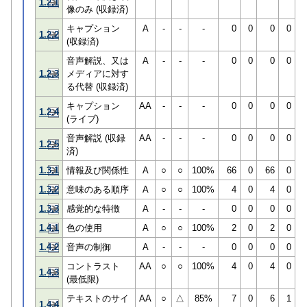
1.2.1
像のみ (収録済)
キャプション
A
-
-
-
0
0
0
0
1.2.2
(収録済)
音声解説、又は
A
-
-
-
0
0
0
0
1.2.3
メディアに対す
る代替 (収録済)
キャプション
AA
-
-
-
0
0
0
0
1.2.4
(ライブ)
音声解説 (収録
AA
-
-
-
0
0
0
0
1.2.5
済)
1.3.1
情報及び関係性
A
○
○
100%
66
0
66
0
1.3.2
意味のある順序
A
○
○
100%
4
0
4
0
1.3.3
感覚的な特徴
A
-
-
-
0
0
0
0
1.4.1
色の使用
A
○
○
100%
2
0
2
0
1.4.2
音声の制御
A
-
-
-
0
0
0
0
コントラスト
AA
○
○
100%
4
0
4
0
1.4.3
(最低限)
テキストのサイ
AA
○
△
85%
7
0
6
1
1.4.4