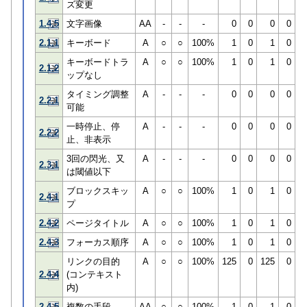
ズ変更
1.4.5
文字画像
AA
-
-
-
0
0
0
0
2.1.1
キーボード
A
○
○
100%
1
0
1
0
キーボードトラ
A
○
○
100%
1
0
1
0
2.1.2
ップなし
タイミング調整
A
-
-
-
0
0
0
0
2.2.1
可能
一時停止、停
A
-
-
-
0
0
0
0
2.2.2
止、非表示
3回の閃光、又
A
-
-
-
0
0
0
0
2.3.1
は閾値以下
ブロックスキッ
A
○
○
100%
1
0
1
0
2.4.1
プ
2.4.2
ページタイトル
A
○
○
100%
1
0
1
0
2.4.3
フォーカス順序
A
○
○
100%
1
0
1
0
リンクの目的
A
○
○
100%
125
0
125
0
2.4.4
(コンテキスト
内)
2.4.5
複数の手段
AA
○
○
100%
1
0
1
0