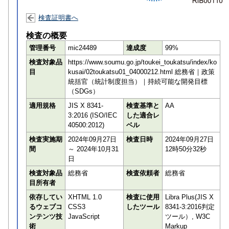
検査証明書へ
検査の概要
管理番号
mic24489
達成度
99%
検査対象品
https://www.soumu.go.jp/toukei_toukatsu/index/ko
目
kusai/02toukatsu01_04000212.html 総務省｜政策
統括官（統計制度担当）｜持続可能な開発目標
（SDGs）
適用規格
JIS X 8341-
検査基準と
AA
3:2016 (ISO/IEC
した適合レ
40500:2012)
ベル
検査実施期
2024年09月27日
検査日時
2024年09月27日
間
～ 2024年10月31
12時50分32秒
日
検査対象品
総務省
検査依頼者
総務省
目所有者
依存してい
XHTML 1.0
検査に使用
Libra Plus(JIS X
るウェブコ
CSS3
したツール
8341-3:2016判定
ンテンツ技
JavaScript
ツール）, W3C
術
Markup