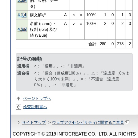
3.3.4
的、金融、デー
タ)
4.1.1
構文解析
A
○
○
100%
1
0
1
0
名前 (name) ・
A
○
○
100%
2
0
2
0
4.1.2
役割 (role) 及び
値 (value)
合計
280
0
278
2
記号の種類
適用欄
○：「適用」、-：「非適用」
適合欄
○：「適合（達成度100％）」、△：「達成度（0％よ
り大きく100％未満）」、×：「不適合（達成度
0％）」、-：「非適用」
ページトップへ
検査証明書へ
>
サイトマップ
>
ウェブアクセシビリティに関するご意見
COPYRIGHT © 2019 INFOCREATE CO., LTD. ALL RIGHTS