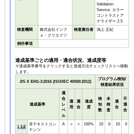
Validation
Service, カラー
コントラストア
ナライザー 2.5
検査機関
株式会社インフ
検査責任者
鴻上 正紀
ォ・クリエイツ
例外事項
達成基準ごとの適用・適合状況、達成度等
※達成基準番号をクリックすると達成方法チェックリストへ移動
します。
プログラム検知/
JIS X 8341-3:2016 (ISO/IEC 40500:2012)
検査結果状況
適
合
検
未
不
適
適
達成
適
達成基準
レ
知
検
適
用
合
度
合
ベ
数
査
合
ル
非テキストコン
A
○
○
100%
10
0
10
0
1.1.1
テンツ