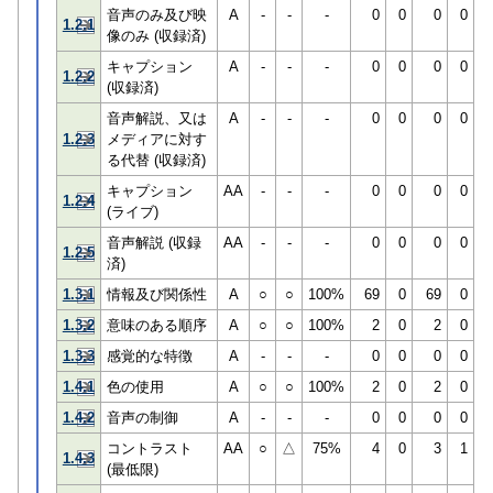
音声のみ及び映
A
-
-
-
0
0
0
0
1.2.1
像のみ (収録済)
キャプション
A
-
-
-
0
0
0
0
1.2.2
(収録済)
音声解説、又は
A
-
-
-
0
0
0
0
1.2.3
メディアに対す
る代替 (収録済)
キャプション
AA
-
-
-
0
0
0
0
1.2.4
(ライブ)
音声解説 (収録
AA
-
-
-
0
0
0
0
1.2.5
済)
1.3.1
情報及び関係性
A
○
○
100%
69
0
69
0
1.3.2
意味のある順序
A
○
○
100%
2
0
2
0
1.3.3
感覚的な特徴
A
-
-
-
0
0
0
0
1.4.1
色の使用
A
○
○
100%
2
0
2
0
1.4.2
音声の制御
A
-
-
-
0
0
0
0
コントラスト
AA
○
△
75%
4
0
3
1
1.4.3
(最低限)