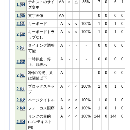
テキストのサイ
AA
○
△
85%
7
0
6
1
1.4.4
ズ変更
1.4.5
文字画像
AA
-
-
-
0
0
0
0
2.1.1
キーボード
A
○
○
100%
1
0
1
0
キーボードトラ
A
○
○
100%
1
0
1
0
2.1.2
ップなし
タイミング調整
A
-
-
-
0
0
0
0
2.2.1
可能
一時停止、停
A
-
-
-
0
0
0
0
2.2.2
止、非表示
3回の閃光、又
A
-
-
-
0
0
0
0
2.3.1
は閾値以下
ブロックスキッ
A
○
○
100%
1
0
1
0
2.4.1
プ
2.4.2
ページタイトル
A
○
○
100%
1
0
1
0
2.4.3
フォーカス順序
A
○
○
100%
1
0
1
0
リンクの目的
A
○
○
100%
144
0
144
0
2.4.4
(コンテキスト
内)