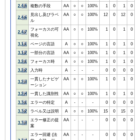
2.4.5
複数の手段
AA
○
○
100%
1
0
1
0
見出し及びラベ
AA
○
○
100%
12
0
12
0
2.4.6
ル
フォーカスの可
AA
○
○
100%
1
0
1
0
2.4.7
視化
3.1.1
ページの言語
A
○
○
100%
1
0
1
0
3.1.2
一部分の言語
AA
○
○
100%
1
0
1
0
3.2.1
フォーカス時
A
○
○
100%
1
0
1
0
3.2.2
入力時
A
-
-
-
0
0
0
0
一貫したナビゲ
AA
○
○
100%
1
0
1
0
3.2.3
ーション
3.2.4
一貫した識別性
AA
○
○
100%
1
0
1
0
3.3.1
エラーの特定
A
-
-
-
0
0
0
0
3.3.2
ラベル又は説明
A
○
○
100%
15
0
15
0
エラー修正の提
AA
-
-
-
0
0
0
0
3.3.3
案
エラー回避 (法
AA
-
-
-
0
0
0
0