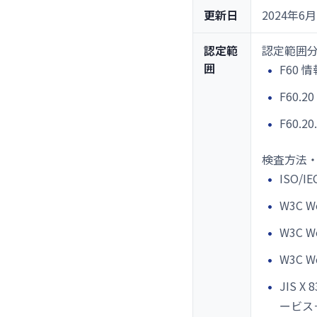
更新日
2024年6月
認定範
認定範囲
囲
F60 
F60.
F60.
検査方法
ISO/IE
W3C We
W3C We
W3C We
JIS
ービス