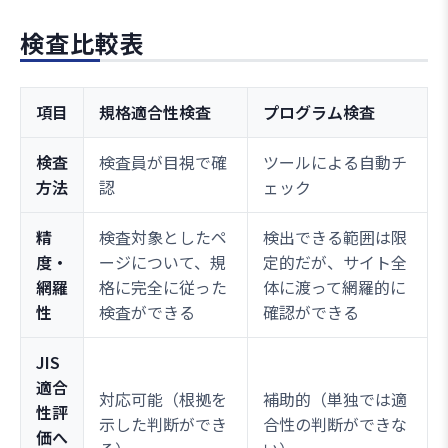
検査比較表
項目
規格適合性検査
プログラム検査
検査
検査員が目視で確
ツールによる自動チ
方法
認
ェック
精
検査対象としたペ
検出できる範囲は限
度・
ージについて、規
定的だが、サイト全
網羅
格に完全に従った
体に渡って網羅的に
性
検査ができる
確認ができる
JIS
適合
対応可能（根拠を
補助的（単独では適
性評
示した判断ができ
合性の判断ができな
価へ