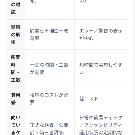
る）
い）
の対
応
結果
問題点＋理由＋改
エラー／警告の表示
の解
善案
が中心
釈
所要
時
一定の時間・工数
短時間で実施しやす
間・
が必要
い
工数
費用
相応のコストが必
低コスト
感
要
向い
日常の簡易チェック
てい
正式な検査／公開
／アクセシビリティ
るケ
前・第三者評価
運用状況の定期的な