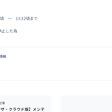
7頃 ～ 13:32頃まで
停止した為
情報
記事
ウザ・クラウド版】メンテ